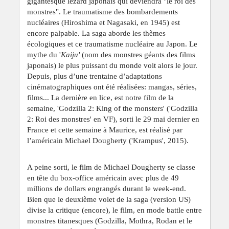
gigantesque lézard japonais qui deviendra "le roi des
monstres". Le traumatisme des bombardements
nucléaires (Hiroshima et Nagasaki, en 1945) est
encore palpable. La saga aborde les thèmes
écologiques et ce traumatisme nucléaire au Japon. Le
mythe du '
Kaiju'
(nom des monstres géants des films
japonais) le plus puissant du monde voit alors le jour.
Depuis, plus d’une trentaine d’adaptations
cinématographiques ont été réalisées: mangas, séries,
films... La dernière en lice, est notre film de la
semaine, 'Godzilla 2: King of the monsters' ('Godzilla
2: Roi des monstres' en VF), sorti le 29 mai dernier en
France et cette semaine à Maurice, est réalisé par
l’américain Michael Dougherty ('Krampus', 2015).
A peine sorti, le film de Michael Dougherty se classe
en tête du box-office américain avec plus de 49
millions de dollars engrangés durant le week-end.
Bien que le deuxième volet de la saga (version US)
divise la critique (encore), le film, en mode battle entre
monstres titanesques (Godzilla, Mothra, Rodan et le