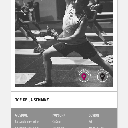
TOP DE LA SEMAINE
MUSIQUE
POPCORN
DESIGN
Le son de la semaine
Cinéma
Art
Le clip de la semaine
Video club
Architecture