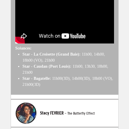
Scéances:
Star - La Croisette (Grand Baie):
11h00, 14h00,
18h00 (VO), 21h00
Star - Caudan (Port Louis):
11h00, 13h30, 18h00,
21h00
Star - Bagatelle:
11h00(3D), 14h00(3D), 18h00 (VO),
21h00(3D)
Stacy FEVRIER
- The Butterfly Effect