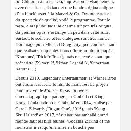
roi Ghidorah à trois têtes), impressionne visuellement,
avec des effets spéciaux et une bande originale digne
d’un blockbuster à la Marvel & Co. Des monstres et
du spectacle de qualité, voilà le programme. Pour le
reste, c’est plutôt fade: le charme nippon très original
du premier opus, s’estompe un peu dans cette suite.
Surtout, le scénario et les dialogues sont très limités.
Dommage pour Michael Dougherty, peu connu en tant
que réalisateur (que des films d’horreur plutôt loupés:
'Krampus', 'Trick ‘r Treat'), mais respecté en tant que
scénariste ('X-men 2', 'Urban Legend 3', 'Superman
Returns'…).
Depuis 2010, Legendary Entertainment et Warner Bros
ont voulu ressuscité le film de monstres. Le projet?
Faire revivre le
MonsterVerse
, l’univers
cinématographique partagé par Godzilla et King
Kong. L’adaptation de 'Godzilla' en 2014, réalisé par
Gareth Edwards ('Rogue One', 2016), puis 'Kong:
Skull Island' en 2017, n’avaient pas emballé grand
monde sauf les plus jeunes. 'Godzilla 2: King of the
monsters' n’est qu’une mise en bouche pas