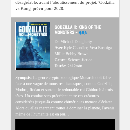
désagréable, avant l’aboutissement du projet: 'Godzilla
vs Kong' prévu pour 2020.
GODZILLA II: KING OF THE
MONSTERS –
48
%
De Michael Dougherty
Avec
Kyle Chandler, Vera Farmiga,
Millie Bobby Brown...
Genre:
Science-fiction
Durée:
2h12min
Synopsis:
L'agence crypto-zoologique Monarch doit faire
face à une vague de monstres titanesques, comme Godzilla,
Mothra, Rodan et surtout le redoutable roi Ghidorah à trois
têtes. Un combat sans précédent entre ces créatures
considérées jusque-là comme chimériques menace d'éclater.
Alors qu'elles cherchent toutes à dominer la planète, l'avenir
même de l'humanité est en jeu…