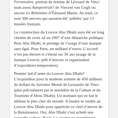
Ferronnière
, portrait de femme de Léonard de Vinci
mais aussi
Autoportrait?
de Vincent van Gogh ou
encore
Le Bohémien
d’Édouard Manet. Au total, ce
sont 300 œuvres qui auraient été ‘prêtées’ par 13
musées français.
La construction du Louvre Abu Dhabi aura été un long
chemin de croix né en 2007 d’une démarche politique.
Pour Abu Dhabi, le prestige de l’usage d’une marque
sans égal. Pour Paris, un milliard d’euros. L’accord
n’est pas éternel et s'étend sur 30 ans (usage de la
marque Louvre, prêt d’œuvres et organisation
d’expositions temporaires).
Premier fait d’arme du Louvre Abu Dhabi?
L’acquisition pour la modeste somme de 450 millions
de dollars du
Salvator Mundi
de Leonardo de Vinci
(plus précisément par le ministère de la Culture et du
Tourisme d'Abou Dhabi). Un montant qui en fait le
tableau le plus cher du monde. Il faudra se rendre au
Louvre Abu Dhabi pour apprécier ce chef d’œuvre de
la Renaissance. Oui, Abu Dhabi s’est acheté une
nouvelle culture. Reste à y ajouter un supplément