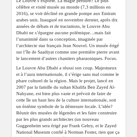
Le Louvre s’exporte. La magie perdure? Le plus
célèbre et visité musée au monde (7,3 millions en
2016), se voit décliné en grande pompe aux Emirats
arabes unis. Inauguré en novembre dernier, après dix
années de débats et de tractations, le Louvre Abu
Dhabi ne s’épargne aucune polémique…mais fait
l’unanimité dans sa conception, imaginée par
l’architecte star français Jean Nouvel. Un musée érigé
sur l’île de Saadiyat comme une première pierre avant
le lancement d’autres chantiers pharaoniques. Focus.
Le Louvre Abu Dhabi a réussi son coup. Majestueux
et à l’aura internationale, il s’érige sans mal comme le
phare culturel de la région. Mais le projet, lancé en
2007 par la famille du sultan Khalifa Ben Zayed Al-
Nahyane, est bien plus vaste et prévoit de faire de
cette île un haut lieu de la culture internationale, soit
un énième symbole de la démesure locale. L’idée?
Réunir des musées de légendes et les faire construire
par les plus grands architectes (un nouveau
Guggenheim sera érigé par Frank Gehry, et le Zayed
National Museum confié à Norman Foster, rien que ça