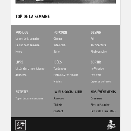
TOP DE LA SEMAINE
MUSIQUE
POPCORN
DESIGN
Le son de la semaine
Cinéma
Art
Le clip de la semaine
Video club
Architecture
News
Série
Photographie
LIVRE
IDÉES
SORTIR
Littérature mauricienne
Tendances
Ile Maurice
Jeunesse
Histoire & Patrimoine
Festivals
Médias
Espaces culturels
ARTISTES
LA ISLA SOCIAL CLUB
NOS ÉVÉNEMENTS
Top artistes mauriciens
A propos
Dreamers
Tickets
Alive in Paradise
Contact
Festival La Isla 2068