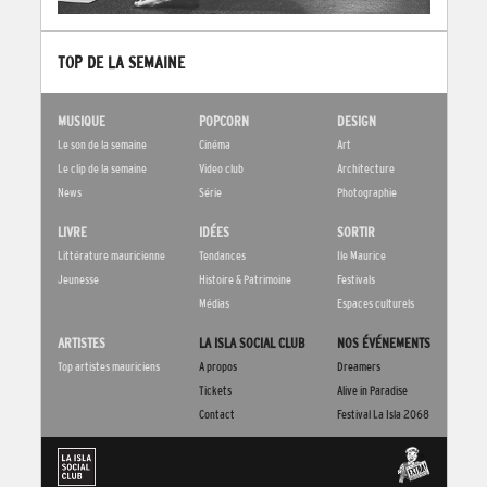
TOP DE LA SEMAINE
MUSIQUE
POPCORN
DESIGN
Le son de la semaine
Cinéma
Art
Le clip de la semaine
Video club
Architecture
News
Série
Photographie
LIVRE
IDÉES
SORTIR
Littérature mauricienne
Tendances
Ile Maurice
Jeunesse
Histoire & Patrimoine
Festivals
Médias
Espaces culturels
ARTISTES
LA ISLA SOCIAL CLUB
NOS ÉVÉNEMENTS
Top artistes mauriciens
A propos
Dreamers
Tickets
Alive in Paradise
Contact
Festival La Isla 2068