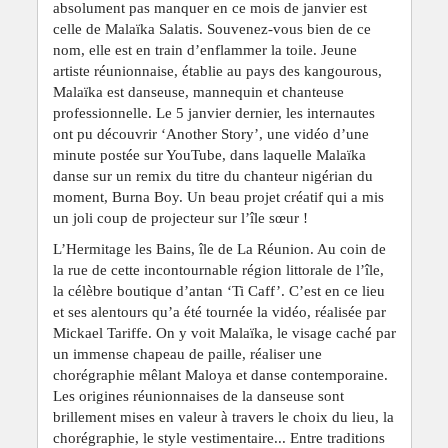
absolument pas manquer en ce mois de janvier est
celle de Malaïka Salatis. Souvenez-vous bien de ce
nom, elle est en train d’enflammer la toile. Jeune
artiste réunionnaise, établie au pays des kangourous,
Malaïka est danseuse, mannequin et chanteuse
professionnelle. Le 5 janvier dernier, les internautes
ont pu découvrir ‘Another Story’, une vidéo d’une
minute postée sur YouTube, dans laquelle Malaïka
danse sur un remix du titre du chanteur nigérian du
moment, Burna Boy. Un beau projet créatif qui a mis
un joli coup de projecteur sur l’île sœur !
L’Hermitage les Bains, île de La Réunion. Au coin de
la rue de cette incontournable région littorale de l’île,
la célèbre boutique d’antan ‘Ti Caff’. C’est en ce lieu
et ses alentours qu’a été tournée la vidéo, réalisée par
Mickael Tariffe. On y voit Malaïka, le visage caché par
un immense chapeau de paille, réaliser une
chorégraphie mêlant Maloya et danse contemporaine.
Les origines réunionnaises de la danseuse sont
brillement mises en valeur à travers le choix du lieu, la
chorégraphie, le style vestimentaire... Entre traditions