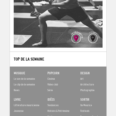
TOP DE LA SEMAINE
MUSIQUE
POPCORN
DESIGN
Le son de la semaine
Cinéma
Art
Le clip de la semaine
Video club
Architecture
News
Série
Photographie
LIVRE
IDÉES
SORTIR
Littérature mauricienne
Tendances
Ile Maurice
Jeunesse
Histoire & Patrimoine
Festivals