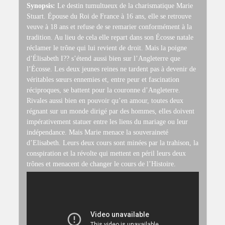
Synopsis:
Le destin tumultueux de la charismatique Marie
Stuart. Épouse du Roi de France à 16 ans, elle se retrouve
veuve à 18 ans et refuse de se remarier conformément à la
tradition. Au lieu de cela elle repart dans son Écosse natale
réclamer le trône qui lui revient de droit. Mais la poigne
d’Élisabeth I?? s’étend aussi bien sur l’Angleterre que
l’Écosse. Les deux jeunes reines ne tardent pas à devenir de
véritables sœurs ennemies et, entre peur et fascination
réciproques, se battent pour la couronne d’Angleterre.
Rivales aussi bien en pouvoir qu’en amour, toutes deux
régnant sur un monde dirigé par des hommes, elles doivent
impérativement statuer entre les liens du mariage ou leur
indépendance. Mais Marie menace la souveraineté
d’Elisabeth. Leurs deux cours sont minées par la trahison, la
conspiration et la révolte qui mettent en péril leurs deux
trônes et menacent de changer le cours de l’Histoire.