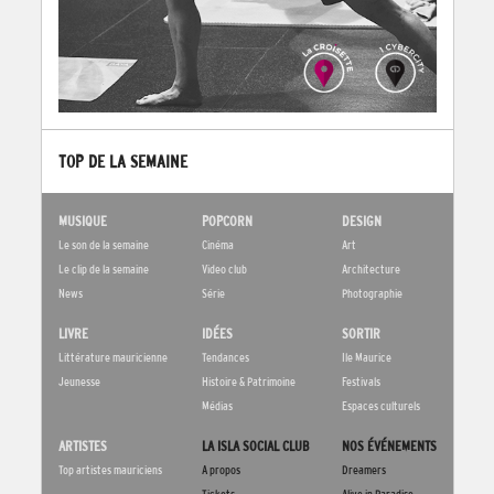
TOP DE LA SEMAINE
MUSIQUE
POPCORN
DESIGN
Le son de la semaine
Cinéma
Art
Le clip de la semaine
Video club
Architecture
News
Série
Photographie
LIVRE
IDÉES
SORTIR
Littérature mauricienne
Tendances
Ile Maurice
Jeunesse
Histoire & Patrimoine
Festivals
Médias
Espaces culturels
ARTISTES
LA ISLA SOCIAL CLUB
NOS ÉVÉNEMENTS
Top artistes mauriciens
A propos
Dreamers
Tickets
Alive in Paradise