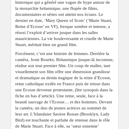
historique qui a généré une vague de hype autour de
la monarchie britannique, une flopée de films,
documentaires et séries ont atteint nos écrans. Le
dernier en date, ‘Mary Queen of Scots’ (‘Marie Stuart,
Reine d’Ecosse’ en VF), fresque sombre et intense, a
réussi l’exploit d’arriver jusque dans les salles
mauriciennes. La vie bouleversante et cruelle de Marie
Stuart, méritait bien un grand film.
Forcément, c’est une histoire de femmes. Derrière la
caméra, Josie Rourke, Britannique jusque-là inconnue,
réalise son tout premier film. Un coup de maître, tant
visuellement son film offre une dimension grandiose
et dramatique au destin tragique de la reine d’Ecosse,
reine catholique exilée en France puis de retour dans
une Ecosse devenue protestante, (lire synopsis dans la
fiche en bas d’article). Une reine, seule, face à la
beauté sauvage de l’Ecosse… et des hommes. Devant
la caméra, un duo de jeunes actrices au sommet de
leur art. L’Irlandaise Saoirse Ronan (Brooklyn, Lady
Bird) est touchante et parfaite de retenue dans le rôle
de Marie Stuart. Face à elle, sa ‘sœur ennemie’