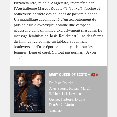
Elizabeth Iere, reine d’Angleterre, interprétée par
l’Australienne Margot Robbie (‘I, Tonya’), fascine et
bouleverse derrière des couches de poudre blanche.
Un maquillage accompagné d’un accoutrement de
plus en plus clownesque, comme une carapace
nécessaire dans un milieu exclusivement masculin. Le
message féministe de Josie Rourke est l’une des forces
du film, conçu comme un tableau subtil mais
bouleversant d’une époque impitoyable pour les
femmes. Beau et cruel. Surtout passionnant. A voir
absolument.
MARY QUEEN OF SCOTS –
82
%
De Josie Rourke
Avec
Saoirse Ronan, Margot
Robbie, Jack Lowden
Genre:
Histoire. Drame
Durée:
2h04min
Visa:
no