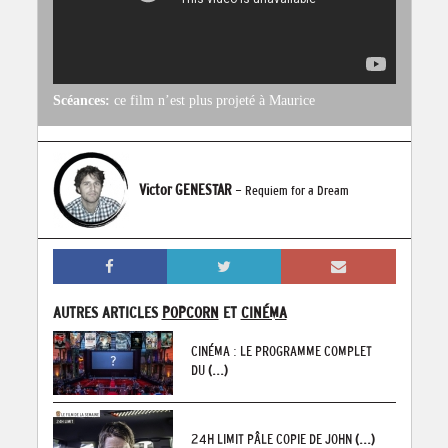
Scéances:
ce film n’est plus projeté à Maurice
Victor GENESTAR
- Requiem for a Dream
AUTRES ARTICLES
POPCORN
ET
CINÉMA
CINÉMA : LE PROGRAMME COMPLET
DU
(...)
24H LIMIT PÂLE COPIE DE JOHN
(...)