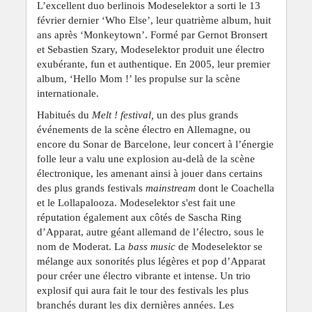
L’excellent duo berlinois Modeselektor a sorti le 13
février dernier ‘Who Else’, leur quatrième album, huit
ans après ‘Monkeytown’. Formé par Gernot Bronsert
et Sebastien Szary, Modeselektor produit une électro
exubérante, fun et authentique. En 2005, leur premier
album, ‘Hello Mom !’ les propulse sur la scène
internationale.
Habitués du
Melt ! festival,
un des plus grands
événements de la scène électro en Allemagne, ou
encore du Sonar de Barcelone, leur concert à l’énergie
folle leur a valu une explosion au-delà de la scène
électronique, les amenant ainsi à jouer dans certains
des plus grands festivals
mainstream
dont le Coachella
et le Lollapalooza. Modeselektor s'est fait une
réputation également aux côtés de Sascha Ring
d’Apparat, autre géant allemand de l’électro, sous le
nom de Moderat. La
bass music
de Modeselektor se
mélange aux sonorités plus légères et pop d’Apparat
pour créer une électro vibrante et intense. Un trio
explosif qui aura fait le tour des festivals les plus
branchés durant les dix dernières années. Les