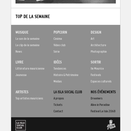
TOP DE LA SEMAINE
MUSIQUE
POPCORN
DESIGN
Le son de la semaine
Cinéma
Art
Le clip de la semaine
Video club
Architecture
News
Série
Photographie
LIVRE
IDÉES
SORTIR
Littérature mauricienne
Tendances
Ile Maurice
Jeunesse
Histoire & Patrimoine
Festivals
Médias
Espaces culturels
ARTISTES
LA ISLA SOCIAL CLUB
NOS ÉVÉNEMENTS
Top artistes mauriciens
A propos
Dreamers
Tickets
Alive in Paradise
Contact
Festival La Isla 2068