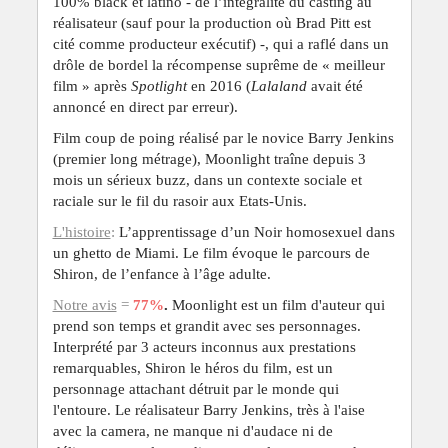
100% black et latino - de l’intégralité du casting au
réalisateur (sauf pour la production où Brad Pitt est
cité comme producteur exécutif) -, qui a raflé dans un
drôle de bordel la récompense suprême de « meilleur
film » après
Spotlight
en 2016 (
Lalaland
avait été
annoncé en direct par erreur).
Film coup de poing réalisé par le novice Barry Jenkins
(premier long métrage), Moonlight traîne depuis 3
mois un sérieux buzz, dans un contexte sociale et
raciale sur le fil du rasoir aux Etats-Unis.
L'histoire
:
L’apprentissage d’un Noir homosexuel dans
un ghetto de Miami. Le film évoque le parcours de
Shiron, de l’enfance à l’âge adulte.
Notre avis
=
77%
.
Moonlight est un film d'auteur qui
prend son temps et grandit avec ses personnages.
Interprété par 3 acteurs inconnus aux prestations
remarquables, Shiron le héros du film, est un
personnage attachant détruit par le monde qui
l'entoure. Le réalisateur Barry Jenkins, très à l'aise
avec la camera, ne manque ni d'audace ni de