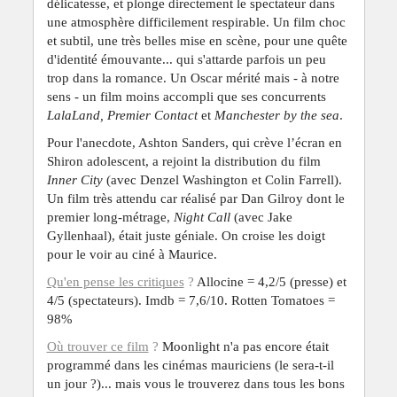
délicatesse, et plonge directement le spectateur dans
une atmosphère difficilement respirable. Un film choc
et subtil, une très belles mise en scène, pour une quête
d'identité émouvante... qui s'attarde parfois un peu
trop dans la romance. Un Oscar mérité mais - à notre
sens - un film moins accompli que ses concurrents
LalaLand, Premier Contact
et
Manchester by the sea
.
Pour l'anecdote, Ashton Sanders, qui crève l’écran en
Shiron adolescent, a rejoint la distribution du film
Inner City
(avec Denzel Washington et Colin Farrell).
Un film très attendu car réalisé par Dan Gilroy dont le
premier long-métrage,
Night Call
(avec Jake
Gyllenhaal), était juste géniale. On croise les doigt
pour le voir au ciné à Maurice.
Qu'en pense les critiques
?
Allocine = 4,2/5 (presse) et
4/5 (spectateurs). Imdb = 7,6/10. Rotten Tomatoes =
98%
Où trouver ce film
?
Moonlight n'a pas encore était
programmé dans les cinémas mauriciens (le sera-t-il
un jour ?)... mais vous le trouverez dans tous les bons