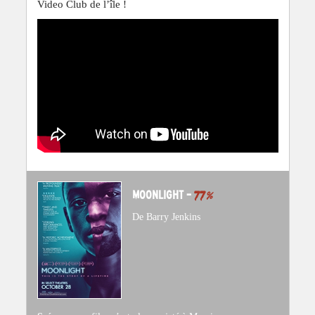
Video Club de l’île !
MOONLIGHT –
77
%
De Barry Jenkins