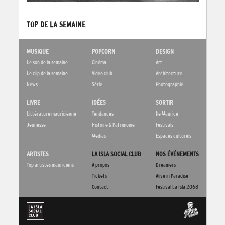
TOP DE LA SEMAINE
MUSIQUE
POPCORN
DESIGN
Le son de la semaine
Cinéma
Art
Le clip de la semaine
Video club
Architecture
News
Série
Photographie
LIVRE
IDÉES
SORTIR
Littérature mauricienne
Tendances
Ile Maurice
Jeunesse
Histoire & Patrimoine
Festivals
Médias
Espaces culturels
ARTISTES
LA ISLA SOCIAL CLUB
NOS ÉVÉNEMENTS
Top artistes mauriciens
A propos
Dreamers
Tickets
Alive in Paradise
Contact
Festival La Isla 2068