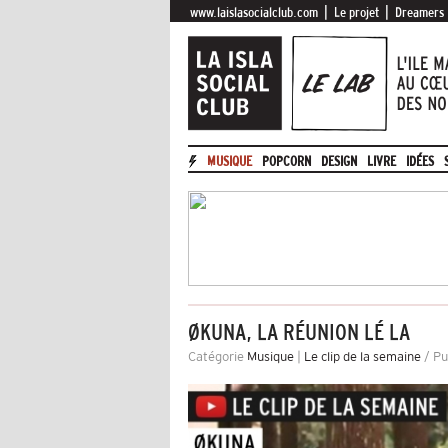
|
|
www.laislasocialclub.com
Le projet
Dreamers
MUSIQUE
POPCORN
DESIGN
LIVRE
IDÉES
ØKUNA, LA RÉUNION LÉ LA
Catégorie
Musique
|
Le clip de la semaine
/ Pu