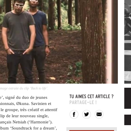
ge extraite du clip ‘Back to life’.
fe’, signé du duo de jeunes
ionnais, Økuna. Savinien et
e groupe, très créatif et attentif
clip de leur nouveau single,
français Netsiah (‘Harmonie’).
album ‘Soundtrack for a dream’,