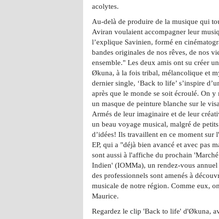
acolytes.
Au-delà de produire de la musique qui tou
Aviran voulaient accompagner leur musi
l’explique Savinien, formé en cinématogr
bandes originales de nos rêves, de nos vi
ensemble." Les deux amis ont su créer un
Økuna, à la fois tribal, mélancolique et m
dernier single, ‘Back to life’ s’inspire d’u
après que le monde se soit écroulé. On y r
un masque de peinture blanche sur le vis
Armés de leur imaginaire et de leur créat
un beau voyage musical, malgré de petits
d’idées! Ils travaillent en ce moment sur 
EP, qui a "déjà bien avancé et avec pas ma
sont aussi à l'affiche du prochain 'March
Indien' (IOMMa), un rendez-vous annuel q
des professionnels sont amenés à découvrir
musicale de notre région. Comme eux, on
Maurice.
Regardez le clip 'Back to life' d'Økuna, 