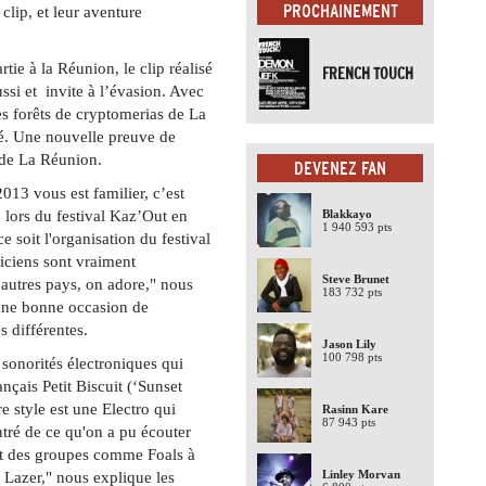
PROCHAINEMENT
clip, et leur aventure
tie à la Réunion, le clip réalisé
FRENCH TOUCH
ussi et invite à l’évasion. Avec
es forêts de cryptomerias de La
ité. Une nouvelle preuve de
 de La Réunion.
DEVENEZ FAN
013 vous est familier, c’est
 lors du festival Kaz’Out en
Blakkayo
1 940 593 pts
e soit l'organisation du festival
iciens sont vraiment
Steve Brunet
d'autres pays, on adore," nous
183 732 pts
 une bonne occasion de
és différentes.
Jason Lily
100 798 pts
sonorités électroniques qui
nçais Petit Biscuit (‘Sunset
style est une Electro qui
Rasinn Kare
87 943 pts
entré de ce qu'on a pu écouter
nt des groupes comme Foals à
Linley Morvan
 Lazer," nous explique les