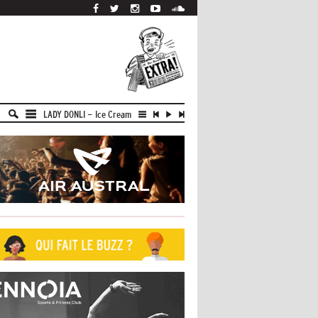
LADY DONLI
-
Ice Cream