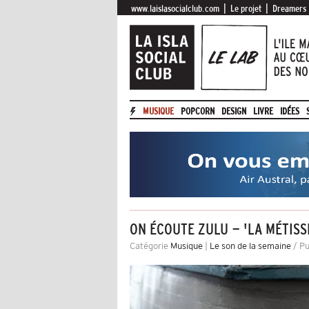
|
|
www.laislasocialclub.com
Le projet
Dreamers
MUSIQUE
POPCORN
DESIGN
LIVRE
IDÉES
ON ÉCOUTE ZULU - 'LA MÉTISS
Catégorie
Musique
|
Le son de la semaine
/ Pu