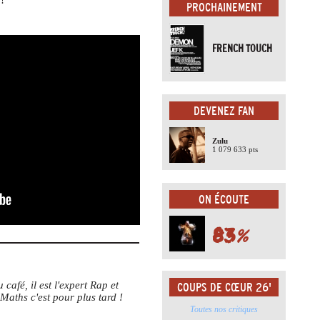
PROCHAINEMENT
FRENCH TOUCH
DEVENEZ FAN
Zulu
1 079 633 pts
ON ÉCOUTE
83
%
café, il est l'expert Rap et
COUPS DE CŒUR 26'
aths c'est pour plus tard !
Toutes nos critiques