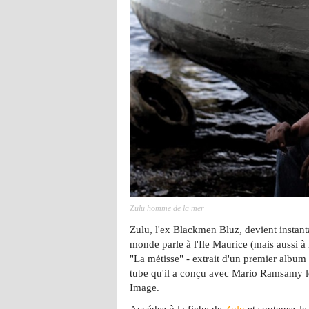
Zulu homme de la mer
Zulu, l'ex Blackmen Bluz, devient instant
monde parle à l'Ile Maurice (mais aussi à 
"La métisse" - extrait d'un premier albu
tube qu'il a conçu avec Mario Ramsamy 
Image.
Accédez à la fiche de
Zulu
et soutenez-le 