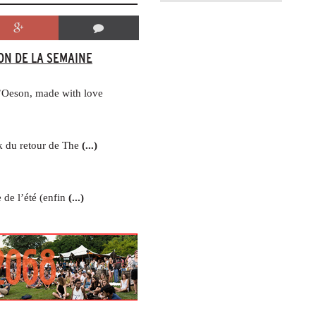
ON DE LA SEMAINE
’Oeson, made with love
k du retour de The
(...)
 de l’été (enfin
(...)