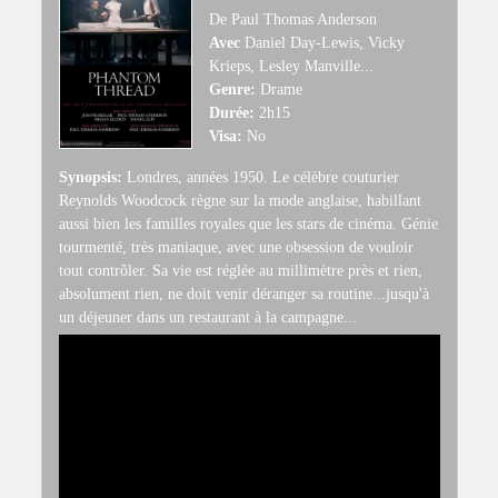
De Paul Thomas Anderson
Avec
Daniel Day-Lewis, Vicky
Krieps, Lesley Manville...
Genre:
Drame
Durée:
2h15
Visa:
No
Synopsis:
Londres, années 1950. Le célèbre couturier
Reynolds Woodcock règne sur la mode anglaise, habillant
aussi bien les familles royales que les stars de cinéma. Génie
tourmenté, très maniaque, avec une obsession de vouloir
tout contrôler. Sa vie est réglée au millimètre près et rien,
absolument rien, ne doit venir déranger sa routine...jusqu'à
un déjeuner dans un restaurant à la campagne...