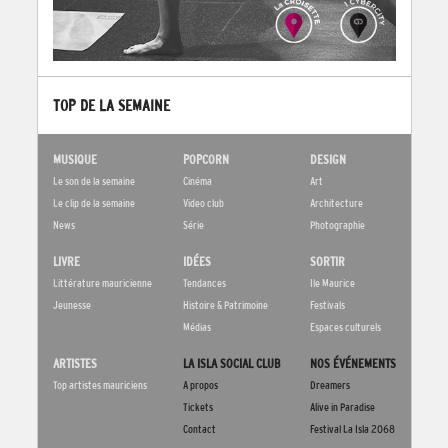
TOP DE LA SEMAINE
MUSIQUE
POPCORN
DESIGN
Le son de la semaine
Cinéma
Art
Le clip de la semaine
Video club
Architecture
News
Série
Photographie
LIVRE
IDÉES
SORTIR
Littérature mauricienne
Tendances
Ile Maurice
Jeunesse
Histoire & Patrimoine
Festivals
Médias
Espaces culturels
ARTISTES
LA ISLA SOCIAL CLUB
NOS ÉVÉNEMENTS
Top artistes mauriciens
A propos
Dreamers
Tickets
Alive in Paradise
Contact
Festival La Isla 2068