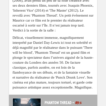
(2008), avait perdu un peu de sa folie créatrice avec
ses deux derniers films, tournés avec Joaquin Phoenix,
'Inherent Vice' (2014) et 'The Master' (2012). Le
revoilà avec 'Phantom Thread'. Un petit événement sur
Maurice car ce film est le premier du réalisateur
oscarisé à sortir sur l’île. Il n’est jamais trop tard.
Verdict à la sortie de la salle :
Délicat, visuellement immense, magnifiquement
interprété par Daniel Day-Lewis ici tout en sobriété et
déjà magnifié par le réalisateur dans le puissant 'There
will be blood', 'Phantom Thread' est un grand film et
plonge le spectateur dans l’univers aiguisé de la haute-
couture du Londres des années 50. De facture
classique, parfois austère, on est loin de la
flamboyance de ses débuts, et de la fantaisie visuelle
et narrative du réalisateur de 'Punck Drunk Love'. Son
cinéma est plus mature, toujours torturé, et garde cette
puissance artistique assez exceptionnelle. Magnifique.
PHANTOM THREAD –
89
%