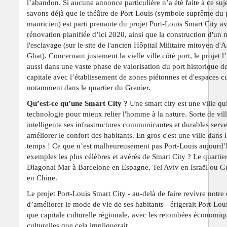
l’abandon. Si aucune annonce particulière n’a été faite à ce suj
savons déjà que le théâtre de Port-Louis (symbole suprême du 
mauricien) est parti prenante du projet Port-Louis Smart City a
rénovation planifiée d’ici 2020, ainsi que la construction d'un
l'esclavage (sur le site de l'ancien Hôpital Militaire mitoyen d'
Ghat). Concernant justement la vielle ville côté port, le projet l’
aussi dans une vaste phase de valorisation du port historique de
capitale avec l’établissement de zones piétonnes et d'espaces cu
notamment dans le quartier du Grenier.
Qu’est-ce qu’une Smart City ?
Une smart city est une ville qui 
technologie pour mieux relier l'homme à la nature. Sorte de vil
intelligente ses infrastructures communicantes et durables serve
améliorer le confort des habitants. En gros c'est une ville dans l
temps ! Ce que n’est malheureusement pas Port-Louis aujourd’
exemples les plus célèbres et avérés de Smart City ? Le quartie
Diagonal Mar à Barcelone en Espagne, Tel Aviv en Israël ou 
en Chine.
Le projet Port-Louis Smart City - au-delà de faire revivre notre 
d’améliorer le mode de vie de ses habitants - érigerait Port-Loui
que capitale culturelle régionale, avec les retombées économiq
culturelles que cela impliquerait.