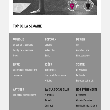
TOP DE LA SEMAINE
MUSIQUE
POPCORN
DESIGN
Le son de la semaine
Cinéma
Art
Le clip de la semaine
Video club
Architecture
News
Série
Photographie
LIVRE
IDÉES
SORTIR
Littérature mauricienne
Tendances
Ile Maurice
Jeunesse
Histoire & Patrimoine
Festivals
Médias
Espaces culturels
ARTISTES
LA ISLA SOCIAL CLUB
NOS ÉVÉNEMENTS
Top artistes mauriciens
A propos
Dreamers
Tickets
Alive in Paradise
Contact
Festival La Isla 2068