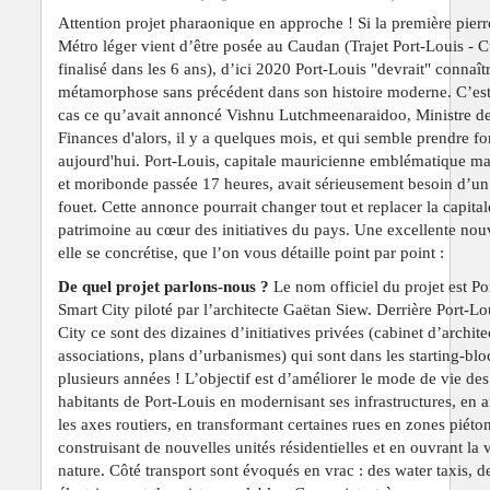
Attention projet pharaonique en approche ! Si la première pierr
M
é
tro léger vient d’être posée au Caudan (Trajet Port-Louis - 
finalis
é dans les 6 ans), d’ici 2020 Port-Louis "devrait" connaît
métamorphose sans précédent dans son histoire moderne. C’est
cas ce qu’avait annoncé Vishnu Lutchmeenaraidoo, Ministre d
Finances d'alors, il y a quelques mois, et qui semble prendre f
aujourd'hui. Port-Louis, capitale mauricienne emblématique ma
et moribonde passée 17 heures, avait sérieusement besoin d’u
fouet. Cette annonce pourrait changer tout et replacer la capital
patrimoine au cœur des initiatives du pays. Une excellente nouv
elle se concrétise, que l’on vous détaille point par point :
De quel projet parlons-nous ?
Le nom officiel du projet est Po
Smart City piloté par l’architecte Gaëtan Siew. Derrière Port-Lo
City ce sont des dizaines d’initiatives privées (cabinet d’archite
associations, plans d’urbanismes) qui sont dans les starting-bl
plusieurs années ! L’objectif est d’améliorer le mode de vie de
habitants de Port-Louis en modernisant ses infrastructures, en 
les axes routiers, en transformant certaines rues en zones piéto
construisant de nouvelles unités résidentielles et en ouvrant la vi
nature. Côté transport sont évoqués en vrac : des water taxis, d