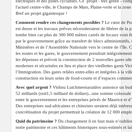
électriques et des pistes cyclables. Ce projet -
très green -
comp
l'actuel centre-ville, le Champs de Mars, Plaine-verte et la zone
Bref un projet gigantesque !
Comment rendre ces changements possibles ?
Le cœur de Por
est dense et les travaux prévus nécessiteraient de libérer de la p
tombe bien car plus de 300 000 mètres carrés de locaux vont êt
par le gouvernement grâce au transfert de blocs administratifs, 
Ministères et de l’Assemblée Nationale vers le centre de l’île. 
les routes et les gares, le gouvernement prendrait intégralemen
les dépenses et prévoit la construction de 2 nouvelles gares ultr
modernes et sécurisées en lieu et place des vieillottes gares Vict
l’Immigration. Des gares reliées entre-elles et intégrées à la vill
construction en leurs seins de food-courts et d’espaces commer
Avec quel argent ?
Vishnu Lutchmeenaraidoo annonce un bud
52 milliards (soit1,5 milliard de dollars)...une somme colossale 
entre le gouvernement et les entreprises privés de Maurice et d’a
Des entreprises sud-africaines et chinoises seraient déjà intéres
concrétisation du projet permettrait la création de 12 000 emplo
Quid du patrimoine ?
Du changement il en faut mais n’oublio
notre patrimoine et ces bâtiments historiques sous-estimés et lai