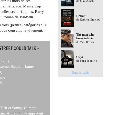
 sur les mots de ses
de Julius Onah
ment efficace. Mais à trop
icelles scénaristiques, Barry
Detroit
 du roman de Baldwin.
de Kathryn Bigelow
trois (petites) catégories aux
 vous conseillons vivement.
The man who
knew infinity
de Matt Brown
 STREET COULD TALK –
Okja
enkins
de Bong Joon Ho
Layne, Stephan James,
g
Dans les salles
ame
9
Tish et Fonny s'aiment
er. Alors qu'ils s'apprêtent