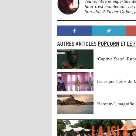
Jeune, libre et impertinen
futur c'est maintenant. La
Son idole? Xavier Dolan, 
AUTRES ARTICLES
POPCORN
ET
LE 
‘Captive State’, Rupe
Les super-héros de 
‘Serenity’, magnifiq