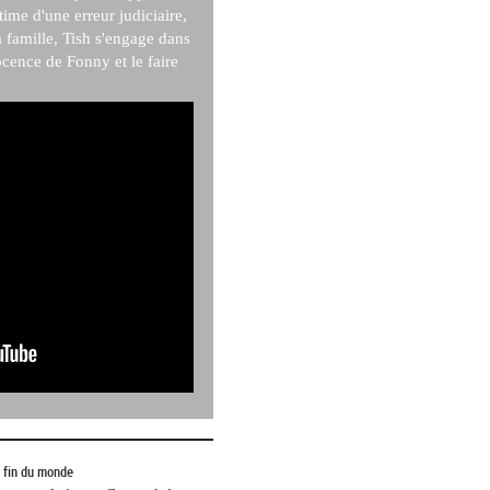
ime d'une erreur judiciaire,
sa famille, Tish s'engage dans
cence de Fonny et le faire
a fin du monde