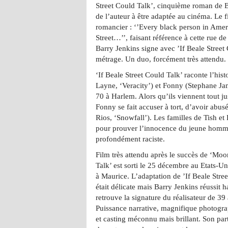
Street Could Talk’, cinquième roman de B
de l’auteur à être adaptée au cinéma. Le 
romancier : ‘’Every black person in Ame
Street…’’, faisant référence à cette rue d
Barry Jenkins signe avec ’If Beale Street
métrage. Un duo, forcément très attendu.
‘If Beale Street Could Talk’ raconte l’his
Layne, ‘Veracity’) et Fonny (Stephane Ja
70 à Harlem. Alors qu’ils viennent tout 
Fonny se fait accuser à tort, d’avoir abus
Rios, ‘Snowfall’). Les familles de Tish e
pour prouver l’innocence du jeune homme
profondément raciste.
Film très attendu après le succès de ‘Moon
Talk’ est sorti le 25 décembre au Etats-Un
à Maurice. L’adaptation de ’If Beale Stre
était délicate mais Barry Jenkins réussit 
retrouve la signature du réalisateur de 39
Puissance narrative, magnifique photogra
et casting méconnu mais brillant. Son part