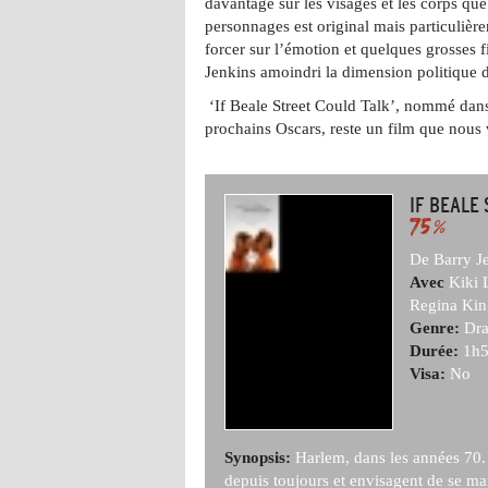
davantage sur les visages et les corps que
personnages est original mais particulière
forcer sur l’émotion et quelques grosses f
Jenkins amoindri la dimension politique
‘If Beale Street Could Talk’, nommé dans 
prochains Oscars, reste un film que nous
IF BEALE
75
%
De Barry J
Avec
Kiki 
Regina Kin
Genre:
Dr
Durée:
1h5
Visa:
No
Synopsis:
Harlem, dans les années 70. 
depuis toujours et envisagent de se mari