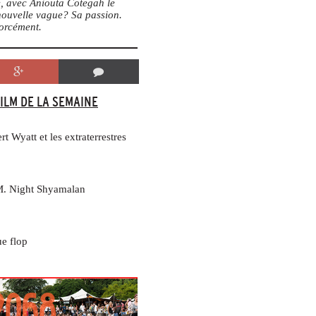
te, avec Aniouta Cotegah le
 nouvelle vague? Sa passion.
forcément.
FILM DE LA SEMAINE
rt Wyatt et les extraterrestres
M. Night Shyamalan
ue flop