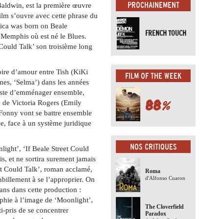
PROCHAINEMENT
aldwin, est la première œuvre
film s’ouvre avec cette phrase du
rica was born on Beale
FRENCH TOUCH
e Memphis où est né le Blues.
 Could Talk’ son troisième long
toire d’amour entre Tish (KiKi
FILM OF THE WEEK
mes, ‘Selma’) dans les années
juste d’emménager ensemble,
88
%
é de Victoria Rogers (Emily
t Fonny vont se battre ensemble
, face à un système juridique
NOS CRITIQUES
light’, ‘If Beale Street Could
is, et ne sortira surement jamais
et Could Talk’, roman acclamé,
Roma
d'Alfonso Cuaron
habillement à se l’approprier. On
 ans dans cette production :
phie à l’image de ‘Moonlight’,
The Cloverfield
i-pris de se concentrer
Paradox