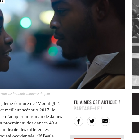
traite de la bande annonce du film.
 pleine écriture de ‘Moonlight’,
et meilleur scénario 2017, le
cide d’adapter un roman de James
ain proéminent des années 40 à
complexité des différences
société occidentale. ‘If Beale