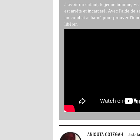
à avoir un enfant, le jeune homme, vict
est arrêté et incarcéré. Avec l'aide de 
un combat acharné pour prouver l'inno
libérer.
ANIOUTA COTEGAH
- Juste l