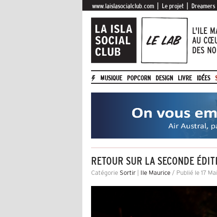
|
|
www.laislasocialclub.com
Le projet
Dreamers
MUSIQUE
POPCORN
DESIGN
LIVRE
IDÉES
RETOUR SUR LA SECONDE ÉDITI
Catégorie
Sortir
|
Ile Maurice
/ Publié le 17 Ma