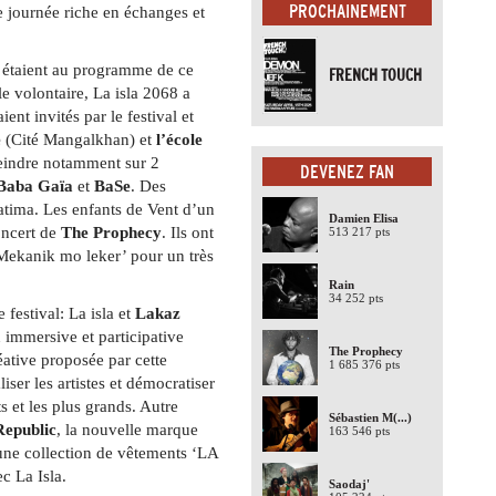
PROCHAINEMENT
ne journée riche en échanges et
 étaient au programme de ce
FRENCH TOUCH
 volontaire, La isla 2068 a
ent invités par le festival et
e
(Cité Mangalkhan) et
l’école
peindre notamment sur 2
DEVENEZ FAN
Baba Gaïa
et
BaSe
. Des
 Fatima. Les enfants de Vent d’un
Damien Elisa
oncert de
The Prophecy
. Ils ont
513 217 pts
Mekanik mo leker’ pour un très
Rain
34 252 pts
e festival: La isla et
Lakaz
 immersive et participative
The Prophecy
éative proposée par cette
1 685 376 pts
iser les artistes et démocratiser
ts et les plus grands. Autre
Sébastien M
(...)
Republic
, la nouvelle marque
163 546 pts
ne collection de vêtements ‘LA
c La Isla.
Saodaj'