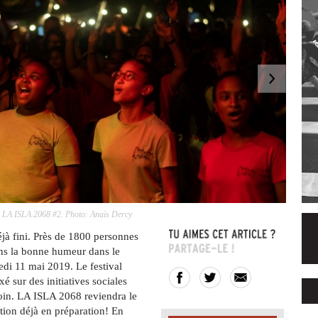
tude. LA ISLA 2068 #2. Photo: Anaïs Dercy
jà fini. Près de 1800 personnes
ans la bonne humeur dans le
di 11 mai 2019. Le festival
 sur des initiatives sociales
 loin. LA ISLA 2068 reviendra le
ion déjà en préparation! En