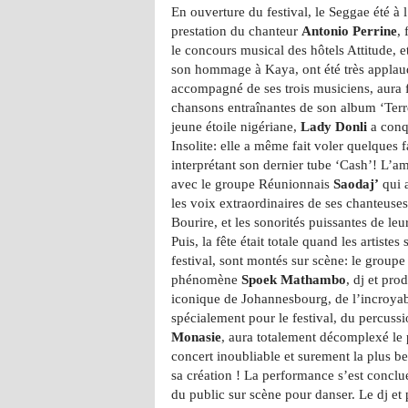
En ouverture du festival, le Seggae été à 
prestation du chanteur
Antonio Perrine
,
le concours musical des hôtels Attitude, e
son hommage à Kaya, ont été très applau
accompagné de ses trois musiciens, aura fa
chansons entraînantes de son album ‘Terre
jeune étoile nigériane,
Lady Donli
a conqu
Insolite: elle a même fait voler quelques 
interprétant son dernier tube ‘Cash’! L’
avec le groupe Réunionnais
Saodaj’
qui 
les voix extraordinaires de ses chanteuse
Bourire, et les sonorités puissantes de leu
Puis, la fête était totale quand les artistes
festival, sont montés sur scène: le group
phénomène
Spoek Mathambo
, dj et pr
iconique de Johannesbourg, de l’incroya
spécialement pour le festival, du percuss
Monasie
, aura totalement décomplexé le 
concert inoubliable et surement la plus b
sa création ! La performance s’est concl
du public sur scène pour danser. Le dj et