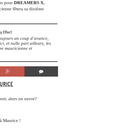
ous pour
DREAMERS X
,
ienne fêtera sa dixième
y Effect
 toujours un coup d’avance,
ci, et nulle part ailleurs, les
re mauricienne et
AURICE
port, alors on ouvre?
à Maurice !