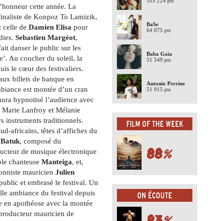
105 224 pts
l’honneur cette année. La
 finaliste de Konpoz To Lamizik,
BaSe
t celle de
Damien Elisa
pour
64 075 pts
dies.
Sebastien Margéot
,
it danser le public sur les
Baba Gaïa
’. Au coucher du soleil, la
51 549 pts
is le cœur des festivaliers.
faux billets de banque en
Antonio Perrine
ambiance est montée d’un cran
51 915 pts
aura hypnotisé l’audience avec
s Marie Lanfroy et Mélanie
rs instruments traditionnels.
FILM OF THE WEEK
 sud-africains, têtes d’affiches du
e
Batuk
, composé du
88
%
oducteur de musique électronique
ble chanteuse
Manteiga
, et,
ionniste mauricien
Julien
public et embrasé le festival. Un
elle ambiance du festival depuis
ON ÉCOUTE
ue en apothéose avec la montée
 producteur mauricien de
83
%