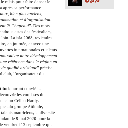
 le relais pour faire danser le
ira après sa performance
onaux, bien plus anciens,
grammation et d’organisation.
ment ?! Chapeau!
". Des mots
nthousiastes des festivaliers,
s loin. La isla 2068, reviendra
re, en journée, et avec une
ertes internationales et talents
de poursuivre notre développement
8 une référence dans la région en
de qualité artistique
" précise
al club, l’organisateur du
titude
auront convié les
 découvrir les coulisses du
i selon Célina Hardy,
iques du groupe Attitude,
 talents mauriciens, la diversité
tendant le 9 mai 2020 pour la
 le vendredi 13 septembre que