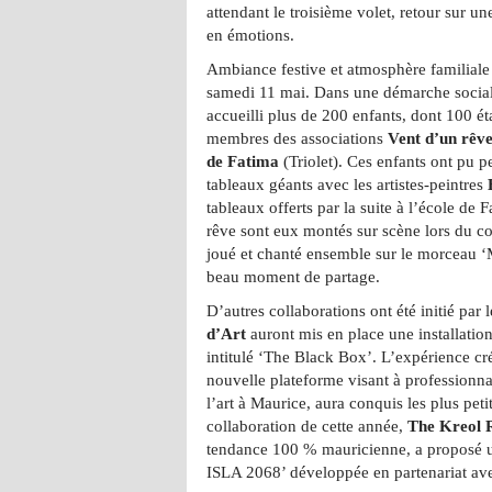
attendant le troisième volet, retour sur u
en émotions.
Ambiance festive et atmosphère familiale
samedi 11 mai. Dans une démarche sociale
accueilli plus de 200 enfants, dont 100 étai
membres des associations
Vent d’un rêv
de Fatima
(Triolet). Ces enfants ont pu 
tableaux géants avec les artistes-peintres
tableaux offerts par la suite à l’école de
rêve sont eux montés sur scène lors du c
joué et chanté ensemble sur le morceau ‘
beau moment de partage.
D’autres collaborations ont été initié par l
d’Art
auront mis en place une installation
intitulé ‘The Black Box’. L’expérience cr
nouvelle plateforme visant à professionnal
l’art à Maurice, aura conquis les plus peti
collaboration de cette année,
The Kreol 
tendance 100 % mauricienne, a proposé u
ISLA 2068’ développée en partenariat ave