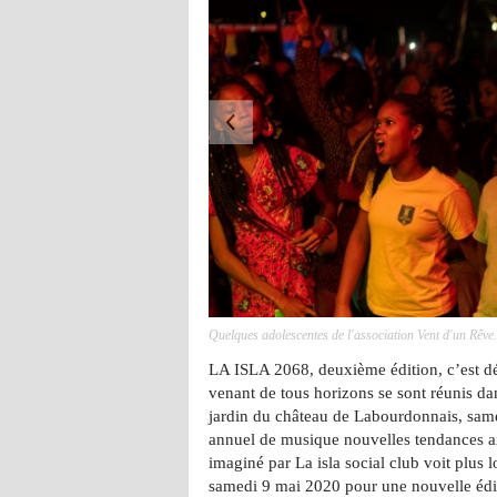
SLA 2068 #2. Photo: Anaïs Dercy
La Taba-j d'Atti
LA ISLA 2068, deuxième édition, c’est dé
venant de tous horizons se sont réunis d
jardin du château de Labourdonnais, same
annuel de musique nouvelles tendances axé
imaginé par La isla social club voit plus
samedi 9 mai 2020 pour une nouvelle édit