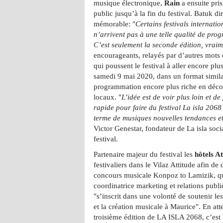
musique électronique,
Rain
a ensuite pris
public jusqu’à la fin du festival. Batuk d
mémorable: "
Certains festivals internati
n’arrivent pas à une telle qualité de pro
C’est seulement la seconde édition, vrai
encourageants, relayés par d’autres mots e
qui poussent le festival à aller encore plu
samedi 9 mai 2020, dans un format similai
programmation encore plus riche en découv
locaux. "
L’idée est de voir plus loin et 
rapide pour faire du festival La isla 206
terme de musiques nouvelles tendances et 
Victor Genestar, fondateur de La isla soci
festival.
Partenaire majeur du festival les
hôtels At
festivaliers dans le Vilaz Attitude afin de
concours musicale Konpoz to Lamizik, qu
coordinatrice marketing et relations publ
"s’inscrit dans une volonté de soutenir les
et la création musicale à Maurice". En at
troisième édition de LA ISLA 2068, c’est