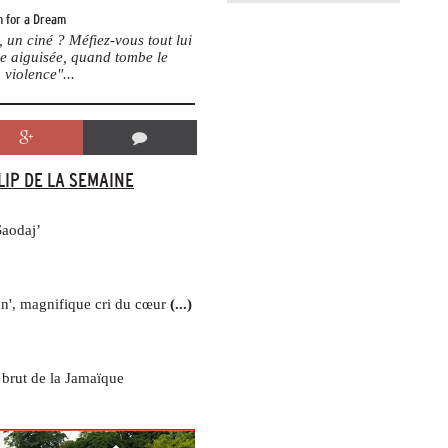
 for a Dream
un ciné ? Méfiez-vous tout lui
me aiguisée, quand tombe le
 violence"...
LIP DE LA SEMAINE
Saodaj’
nn', magnifique cri du cœur
(...)
brut de la Jamaïque