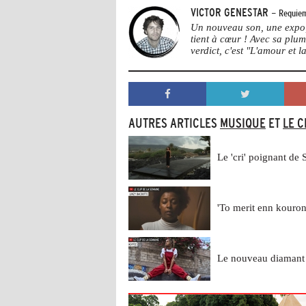
VICTOR GENESTAR
- Requiem
Un nouveau son, une expo, 
tient à cœur ! Avec sa plu
verdict, c'est "L'amour et la
AUTRES ARTICLES
MUSIQUE
ET
LE C
Le 'cri' poignant de 
'To merit enn kouro
Le nouveau diamant 