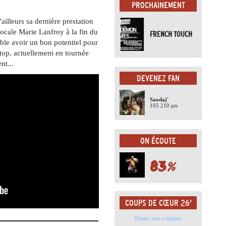
PROCHAINEMENT
'ailleurs sa dernière prestation
ocale Marie Lanfroy à la fin du
FRENCH TOUCH
ble avoir un bon potentiel pour
 top, actuellement en tournée
nt...
DEVENEZ FAN
Saodaj'
105 210 pts
ON ÉCOUTE
83
%
COUPS DE CŒUR 26'
Toutes nos critiques