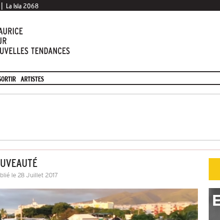
|
La Isla 2068
SORTIR
ARTISTES
OUVEAUTÉ
lié le 28 Juillet 2017