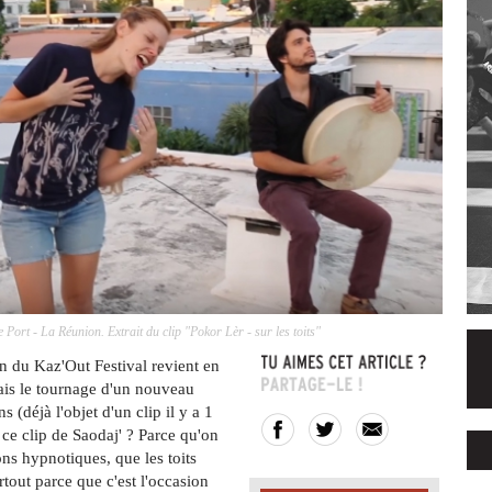
 Port - La Réunion. Extrait du clip "Pokor Lèr - sur les toits"
on du Kaz'Out Festival revient en
ais le tournage d'un nouveau
s (déjà l'objet d'un clip il y a 1
ce clip de Saodaj' ? Parce qu'on
ns hypnotiques, que les toits
tout parce que c'est l'occasion