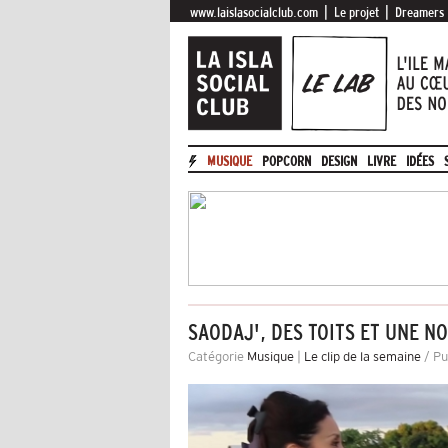
|
|
www.laislasocialclub.com
Le projet
Dreamers
MUSIQUE
POPCORN
DESIGN
LIVRE
IDÉES
SAODAJ', DES TOITS ET UNE N
Catégorie
Musique
|
Le clip de la semaine
/ Pub