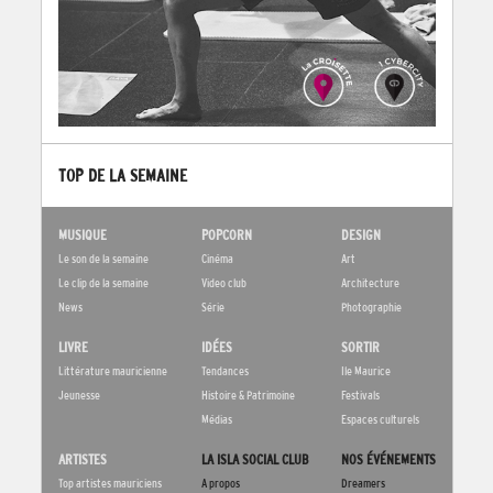
TOP DE LA SEMAINE
MUSIQUE
POPCORN
DESIGN
Le son de la semaine
Cinéma
Art
Le clip de la semaine
Video club
Architecture
News
Série
Photographie
LIVRE
IDÉES
SORTIR
Littérature mauricienne
Tendances
Ile Maurice
Jeunesse
Histoire & Patrimoine
Festivals
Médias
Espaces culturels
ARTISTES
LA ISLA SOCIAL CLUB
NOS ÉVÉNEMENTS
Top artistes mauriciens
A propos
Dreamers