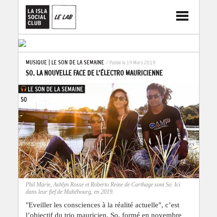
MUSIQUE
|
LE SON DE LA SEMAINE
/ Publié le 19 Mars 2019
SO, LA NOUVELLE FACE DE L’ÉLECTRO MAURICIENNE
Phil Marie, Ashlyn Rosse et Roberto Reine de Carthage sont So. Ici
dans leur fief de Mahébourg, en 2019.
"Eveiller les consciences à la réalité actuelle", c’est
l’objectif du trio mauricien, So, formé en novembre