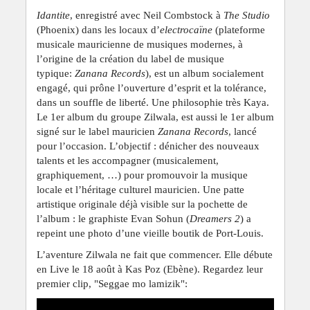
Idantite
, enregistré avec Neil Combstock à
The Studio
(Phoenix) dans les locaux d’
electrocaïne
(plateforme
musicale mauricienne de musiques modernes, à
l’origine de la création du label de musique
typique:
Zanana Records
), est un album socialement
engagé, qui prône l’ouverture d’esprit et la tolérance,
dans un souffle de liberté. Une philosophie très Kaya.
Le 1er album du groupe Zilwala, est aussi le 1er album
signé sur le label mauricien
Zanana Records
, lancé
pour l’occasion. L’objectif : dénicher des nouveaux
talents et les accompagner (musicalement,
graphiquement, …) pour promouvoir la musique
locale et l’héritage culturel mauricien. Une patte
artistique originale déjà visible sur la pochette de
l’album : le graphiste Evan Sohun (
Dreamers 2
) a
repeint une photo d’une vieille boutik de Port-Louis.
L’aventure Zilwala ne fait que commencer. Elle débute
en Live le 18 août à Kas Poz (Ebène). Regardez leur
premier clip, "Seggae mo lamizik":