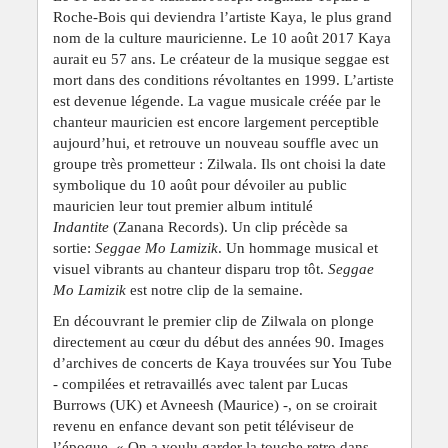
Roche-Bois qui deviendra l’artiste Kaya, le plus grand
nom de la culture mauricienne. Le 10 août 2017 Kaya
aurait eu 57 ans. Le créateur de la musique seggae est
mort dans des conditions révoltantes en 1999. L’artiste
est devenue légende. La vague musicale créée par le
chanteur mauricien est encore largement perceptible
aujourd’hui, et retrouve un nouveau souffle avec un
groupe très prometteur : Zilwala. Ils ont choisi la date
symbolique du 10 août pour dévoiler au public
mauricien leur tout premier album intitulé
Indantite
(Zanana Records). Un clip précède sa
sortie:
Seggae Mo Lamizik
. Un hommage musical et
visuel vibrants au chanteur disparu trop tôt.
Seggae
Mo Lamizik
est notre clip de la semaine.
En découvrant le premier clip de Zilwala on plonge
directement au cœur du début des années 90. Images
d’archives de concerts de Kaya trouvées sur You Tube
- compilées et retravaillés avec talent par Lucas
Burrows (UK) et Avneesh (Maurice) -, on se croirait
revenu en enfance devant son petit téléviseur de
l’époque. « On a voulu garder la touche retro dans