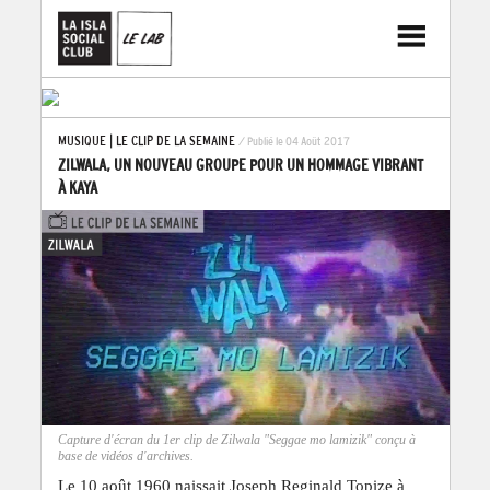
MUSIQUE
|
LE CLIP DE LA SEMAINE
/ Publié le 04 Août 2017
ZILWALA, UN NOUVEAU GROUPE POUR UN HOMMAGE VIBRANT
À KAYA
Capture d'écran du 1er clip de Zilwala "Seggae mo lamizik" conçu à
base de vidéos d'archives.
Le 10 août 1960 naissait Joseph Reginald Topize à