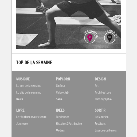
TOP DE LA SEMAINE
MUSIQUE
POPCORN
DESIGN
Le son de la semaine
Cinéma
Art
Le clip de la semaine
Video club
Architecture
News
Série
Photographie
LIVRE
IDÉES
SORTIR
Littérature mauricienne
Tendances
Ile Maurice
Jeunesse
Histoire & Patrimoine
Festivals
Médias
Espaces culturels