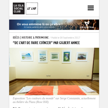
IDÉES
|
HISTOIRE & PATRIMOINE
/ Publié le 08 Septembre 2017
“DE L’ART DE FAIRE COÏNCER” PAR GILBERT AHNEE
Exposition "Les couleurs du monde" sur Serge Constantin, actuellement
au théâtre du Plaza (Rose Hill).