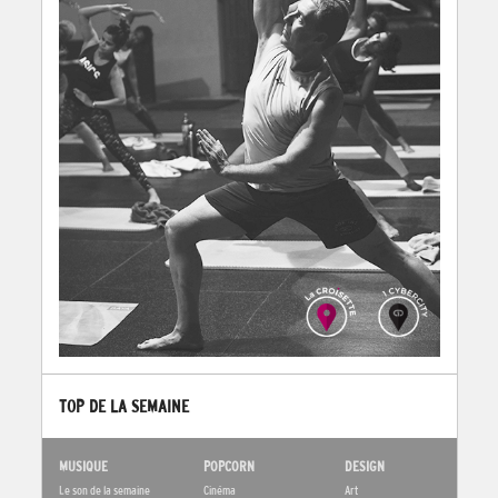
TOP DE LA SEMAINE
MUSIQUE
POPCORN
DESIGN
Le son de la semaine
Cinéma
Art