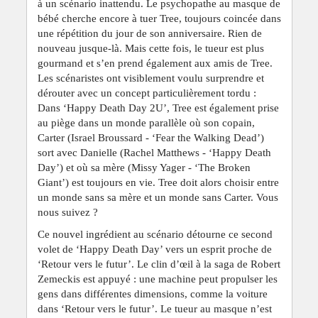
à un scénario inattendu. Le psychopathe au masque de
bébé cherche encore à tuer Tree, toujours coincée dans
une répétition du jour de son anniversaire. Rien de
nouveau jusque-là. Mais cette fois, le tueur est plus
gourmand et s’en prend également aux amis de Tree.
Les scénaristes ont visiblement voulu surprendre et
dérouter avec un concept particulièrement tordu :
Dans ‘Happy Death Day 2U’, Tree est également prise
au piège dans un monde parallèle où son copain,
Carter (Israel Broussard - ‘Fear the Walking Dead’)
sort avec Danielle (Rachel Matthews - ‘Happy Death
Day’) et où sa mère (Missy Yager - ‘The Broken
Giant’) est toujours en vie. Tree doit alors choisir entre
un monde sans sa mère et un monde sans Carter. Vous
nous suivez ?
Ce nouvel ingrédient au scénario détourne ce second
volet de ‘Happy Death Day’ vers un esprit proche de
‘Retour vers le futur’. Le clin d’œil à la saga de Robert
Zemeckis est appuyé : une machine peut propulser les
gens dans différentes dimensions, comme la voiture
dans ‘Retour vers le futur’. Le tueur au masque n’est