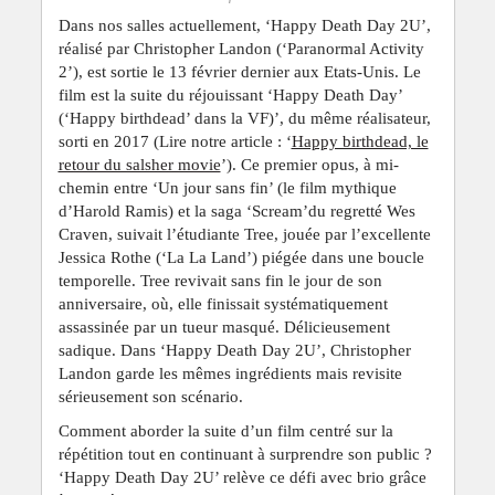
Dans nos salles actuellement, ‘Happy Death Day 2U’,
réalisé par Christopher Landon (‘Paranormal Activity
2’), est sortie le 13 février dernier aux Etats-Unis. Le
film est la suite du réjouissant ‘Happy Death Day’
(‘Happy birthdead’ dans la VF)’, du même réalisateur,
sorti en 2017 (Lire notre article : ‘
Happy birthdead, le
retour du salsher movie
’). Ce premier opus, à mi-
chemin entre ‘Un jour sans fin’ (le film mythique
d’Harold Ramis) et la saga ‘Scream’du regretté Wes
Craven, suivait l’étudiante Tree, jouée par l’excellente
Jessica Rothe (‘La La Land’) piégée dans une boucle
temporelle. Tree revivait sans fin le jour de son
anniversaire, où, elle finissait systématiquement
assassinée par un tueur masqué. Délicieusement
sadique. Dans ‘Happy Death Day 2U’, Christopher
Landon garde les mêmes ingrédients mais revisite
sérieusement son scénario.
Comment aborder la suite d’un film centré sur la
répétition tout en continuant à surprendre son public ?
‘Happy Death Day 2U’ relève ce défi avec brio grâce