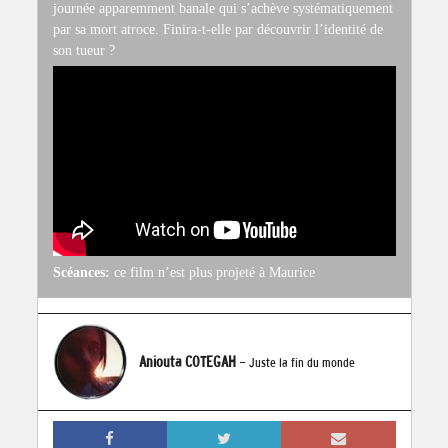
journée apparemment banale qui s’achève systématiquement
par sa mort atroce. Finira-t-elle par découvrir l’identité de
son tueur ?
Scéances:
ce film n’est plus projeté à Maurice
Aniouta COTEGAH
- Juste la fin du monde