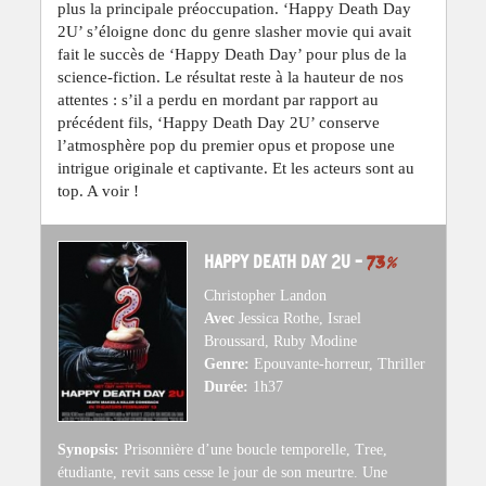
plus la principale préoccupation. ‘Happy Death Day
2U’ s’éloigne donc du genre slasher movie qui avait
fait le succès de ‘Happy Death Day’ pour plus de la
science-fiction. Le résultat reste à la hauteur de nos
attentes : s’il a perdu en mordant par rapport au
précédent fils, ‘Happy Death Day 2U’ conserve
l’atmosphère pop du premier opus et propose une
intrigue originale et captivante. Et les acteurs sont au
top. A voir !
HAPPY DEATH DAY 2U –
73
%
Christopher Landon
Avec
Jessica Rothe, Israel
Broussard, Ruby Modine
Genre:
Epouvante-horreur, Thriller
Durée:
1h37
Synopsis:
Prisonnière d’une boucle temporelle, Tree,
étudiante, revit sans cesse le jour de son meurtre. Une