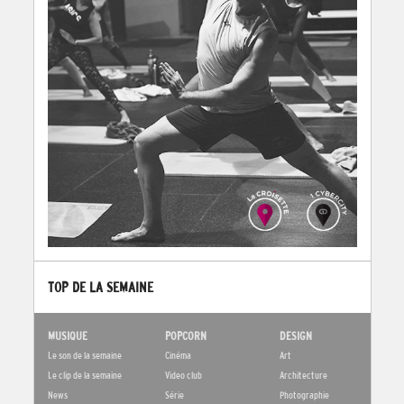
TOP DE LA SEMAINE
MUSIQUE
POPCORN
DESIGN
Le son de la semaine
Cinéma
Art
Le clip de la semaine
Video club
Architecture
News
Série
Photographie