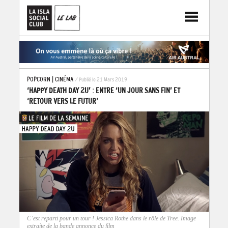
POPCORN
|
CINÉMA
/ Publié le 21 Mars 2019
‘HAPPY DEATH DAY 2U’ : ENTRE ‘UN JOUR SANS FIN’ ET
‘RETOUR VERS LE FUTUR’
C’est reparti pour un tour ! Jessica Rothe dans le rôle de Tree. Image
extraite de la bande annonce du film