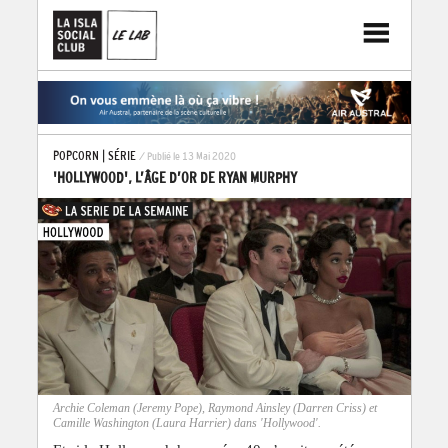
POPCORN
|
SÉRIE
/ Publié le 13 Mai 2020
'HOLLYWOOD', L’ÂGE D’OR DE RYAN MURPHY
Archie Coleman (Jeremy Pope), Raymond Ainsley (Darren Criss) et
Camille Washington (Laura Harrier) dans 'Hollywood'.