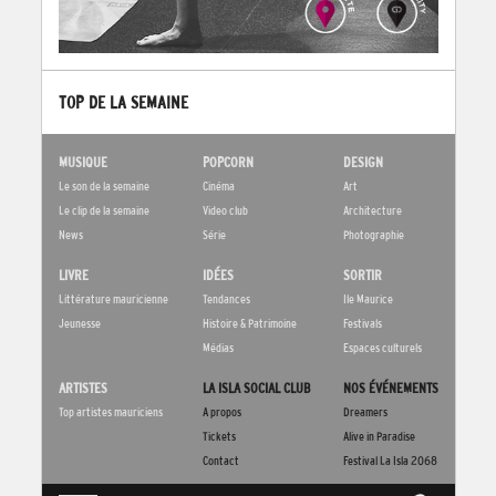
TOP DE LA SEMAINE
MUSIQUE
POPCORN
DESIGN
Le son de la semaine
Cinéma
Art
Le clip de la semaine
Video club
Architecture
News
Série
Photographie
LIVRE
IDÉES
SORTIR
Littérature mauricienne
Tendances
Ile Maurice
Jeunesse
Histoire & Patrimoine
Festivals
Médias
Espaces culturels
ARTISTES
LA ISLA SOCIAL CLUB
NOS ÉVÉNEMENTS
Top artistes mauriciens
A propos
Dreamers
Tickets
Alive in Paradise
Contact
Festival La Isla 2068