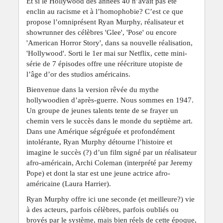
Et si le Hollywood des années 40 n’avait pas été
enclin au racisme et à l’homophobie? C’est ce que
propose l’omniprésent Ryan Murphy, réalisateur et
showrunner des célèbres 'Glee', 'Pose' ou encore
'American Horror Story', dans sa nouvelle réalisation,
'Hollywood'. Sorti le 1er mai sur Netflix, cette mini-
série de 7 épisodes offre une réécriture utopiste de
l’âge d’or des studios américains.
Bienvenue dans la version rêvée du mythe
hollywoodien d’après-guerre. Nous sommes en 1947.
Un groupe de jeunes talents tente de se frayer un
chemin vers le succès dans le monde du septième art.
Dans une Amérique ségréguée et profondément
intolérante, Ryan Murphy détourne l’histoire et
imagine le succès (?) d’un film signé par un réalisateur
afro-américain, Archi Coleman (interprété par Jeremy
Pope) et dont la star est une jeune actrice afro-
américaine (Laura Harrier).
Ryan Murphy offre ici une seconde (et meilleure?) vie
à des acteurs, parfois célèbres, parfois oubliés ou
broyés par le système, mais bien réels de cette époque,