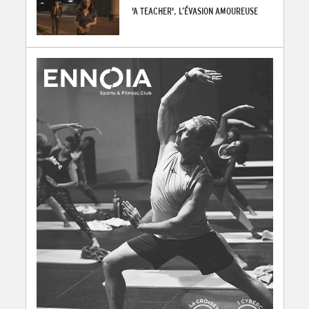
'A TEACHER', L’ÉVASION AMOUREUSE