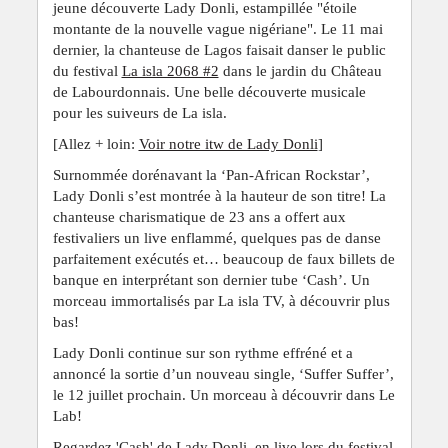
jeune découverte Lady Donli, estampillée "étoile
montante de la nouvelle vague nigériane". Le 11 mai
dernier, la chanteuse de Lagos faisait danser le public
du festival
La isla 2068 #2
dans le jardin du Château
de Labourdonnais. Une belle découverte musicale
pour les suiveurs de La isla.
[Allez + loin:
Voir notre itw de Lady Donli
]
Surnommée dorénavant la ‘Pan-African Rockstar’,
Lady Donli s’est montrée à la hauteur de son titre! La
chanteuse charismatique de 23 ans a offert aux
festivaliers un live enflammé, quelques pas de danse
parfaitement exécutés et… beaucoup de faux billets de
banque en interprétant son dernier tube ‘Cash’. Un
morceau immortalisés par La isla TV, à découvrir plus
bas!
Lady Donli continue sur son rythme effréné et a
annoncé la sortie d’un nouveau single, ‘Suffer Suffer’,
le 12 juillet prochain. Un morceau à découvrir dans Le
Lab!
Regardez 'Cash' de Lady Donli, en live lors du festival