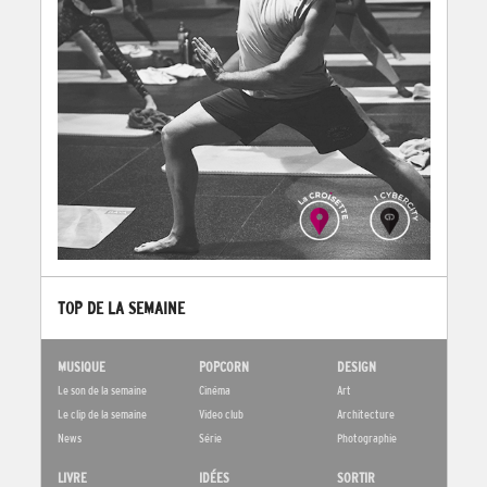
TOP DE LA SEMAINE
MUSIQUE
POPCORN
DESIGN
Le son de la semaine
Cinéma
Art
Le clip de la semaine
Video club
Architecture
News
Série
Photographie
LIVRE
IDÉES
SORTIR