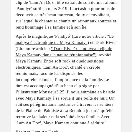
clip de 'Lam An Doz', titre extrait de son dernier album
'Pandiyé' sorti en mars 2019. L’occasion pour nous de
découvrir ce très beau morceau, doux et envoûtant,
sur lequel la chanteuse chante un retour aux sources et
rend hommage à sa famille et à son île.
Après le magnifique 'Pandiyé' (Lire notre article :
''Le
maloya électronique de Maya Kamaty''
) et 'Dark River'
(Lire notre article :
'''Dark River' : le nouveau clip de
Maya Kamaty dans la nature réunionnaise''
), revoici
Maya Kamaty. Entre soft rock et quelques notes
électroniques, 'Lam An Doz', chanté en créole
réunionnais, raconte les disputes, les
incompréhensions et l’importance de la famille. Le
titre est accompagné d’un beau clip signé par
l’illustrateur Monsieur3.25. Il nous emmène en balade
avec Maya Kamaty à sa sortie d’une boîte de nuit. On
suit ses pérégrinations nocturnes à travers les sentiers
de la Plaine de Palmiste à La Réunion jusqu’à qu’elle
retrouve la chaleur et la sérénité de sa famille. Avec
'Lam An Doz', Maya Kamaty continue à séduire !
Ecoutez 'Lam An Doz':