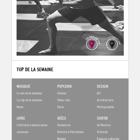
TOP DE LA SEMAINE
MUSIQUE
POPCORN
DESIGN
Le son de la semaine
Cinéma
Art
Le clip de la semaine
Video club
Architecture
News
Série
Photographie
LIVRE
IDÉES
SORTIR
Littérature mauricienne
Tendances
Ile Maurice
Jeunesse
Histoire & Patrimoine
Festivals
Médias
Espaces culturels