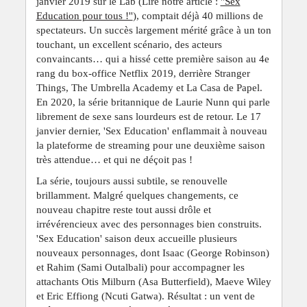
janvier 2019 sur le Lab (Lire notre article :
''Sex
Education pour tous !''
), comptait déjà 40 millions de
spectateurs. Un succès largement mérité grâce à un ton
touchant, un excellent scénario, des acteurs
convaincants… qui a hissé cette première saison au 4e
rang du box-office Netflix 2019, derrière Stranger
Things, The Umbrella Academy et La Casa de Papel.
En 2020, la série britannique de Laurie Nunn qui parle
librement de sexe sans lourdeurs est de retour. Le 17
janvier dernier, 'Sex Education' enflammait à nouveau
la plateforme de streaming pour une deuxième saison
très attendue… et qui ne déçoit pas !
La série, toujours aussi subtile, se renouvelle
brillamment. Malgré quelques changements, ce
nouveau chapitre reste tout aussi drôle et
irrévérencieux avec des personnages bien construits.
'Sex Education' saison deux accueille plusieurs
nouveaux personnages, dont Isaac (George Robinson)
et Rahim (Sami Outalbali) pour accompagner les
attachants Otis Milburn (Asa Butterfield), Maeve Wiley
et Eric Effiong (Ncuti Gatwa). Résultat : un vent de