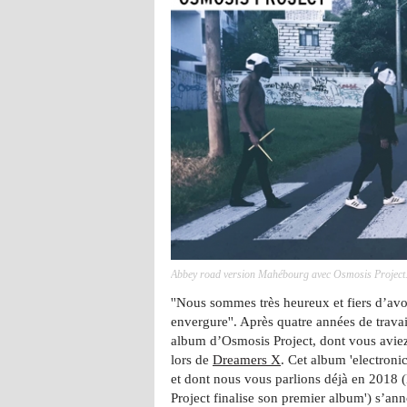
Abbey road version Mahébourg avec Osmosis Project. 
''Nous sommes très heureux et fiers d’avo
envergure''. Après quatre années de travai
album d’Osmosis Project, dont vous aviez
lors de
Dreamers X
. Cet album 'electro
et dont nous vous parlions déjà en 2018 (L
Project finalise son premier album') s’an