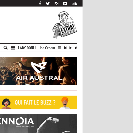
LADY DONLI
-
Ice Cream