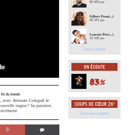
89 495 pts
Gilbert Poun
(...)
60 501 pts
Laurent-Pier
(...)
16 500 pts
Tous les artistes
ON ÉCOUTE
83
%
a fin du monde
te, avec Aniouta Cotegah le
COUPS DE CŒUR 26'
 nouvelle vague? Sa passion.
forcément.
Toutes nos critiques