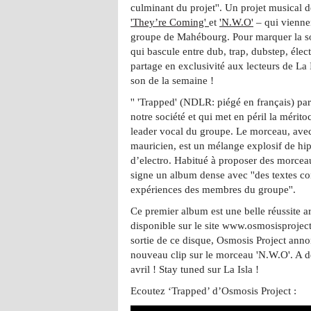
culminant du projet''. Un projet musical d
'They’re Coming'
et
'N.W.O'
– qui viennen
groupe de Mahébourg. Pour marquer la s
qui bascule entre dub, trap, dubstep, élect
partage en exclusivité aux lecteurs de La I
son de la semaine !
'' 'Trapped' (NDLR: piégé en français) par
notre société et qui met en péril la mérito
leader vocal du groupe. Le morceau, avec
mauricien, est un mélange explosif de hip 
d’electro. Habitué à proposer des morce
signe un album dense avec ''des textes con
expériences des membres du groupe''.
Ce premier album est une belle réussite art
disponible sur le site www.osmosisproject
sortie de ce disque, Osmosis Project anno
nouveau clip sur le morceau 'N.W.O'. A d
avril ! Stay tuned sur La Isla !
Ecoutez ‘Trapped’ d’Osmosis Project :