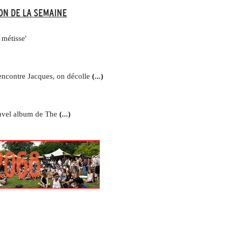
ON DE LA SEMAINE
 métisse'
ncontre Jacques, on décolle
(...)
ouvel album de The
(...)