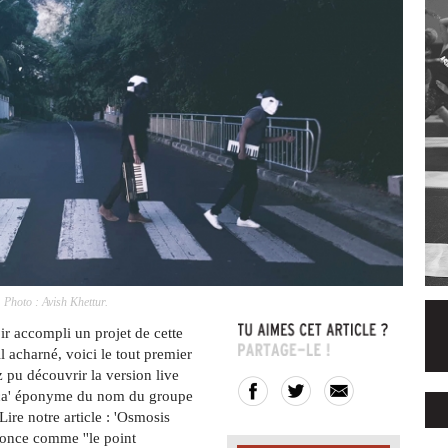
Photo : Avish Khettur.
ir accompli un projet de cette
l acharné, voici le tout premier
 pu découvrir la version live
nica' éponyme du nom du groupe
ire notre article : 'Osmosis
nonce comme ''le point