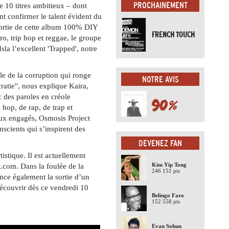
PROCHAINEMENT
e 10 titres ambitieux – dont
t confirmer le talent évident du
ortie de cette album 100% DIY
FRENCH TOUCH
ro, trip hop et reggae, le groupe
sla l’excellent 'Trapped', notre
le de la corruption qui ronge
NOTRE AVIS
cratie'', nous explique Kaira,
 des paroles en créole
90
%
hop, de rap, de trap et
aux engagés, Osmosis Project
scients qui s’inspirent des
DEVENEZ FAN
istique. Il est actuellement
Kim Yip Tong
.com. Dans la foulée de la
246 151 pts
nce également la sortie d’un
écouvrir dès ce vendredi 10
Belingo Faro
152 558 pts
Evan Sohun