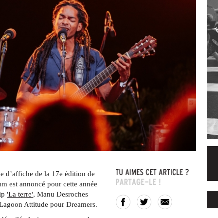
te d’affiche de la 17e édition de
m est annoncé pour cette année
lip
'La terre'
, Manu Desroches
l Lagoon Attitude pour Dreamers.