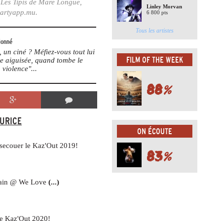
Les Tipis de Mare Longue,
Linley Morvan
Partyapp.mu.
6 800 pts
Tous les artistes
ionné
un ciné ? Méfiez-vous tout lui
FILM OF THE WEEK
me aiguisée, quand tombe le
 violence"...
88
%
AURICE
ON ÉCOUTE
t secouer le Kaz'Out 2019!
83
%
 Rain @ We Love
(...)
 le Kaz'Out 2020!