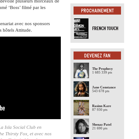
 dévoilé plusieurs morceaux de
hmé ‘Boss’ filmé par les
PROCHAINEMENT
tenariat avec nos sponsors
FRENCH TOUCH
s hôtels Attitude.
DEVENEZ FAN
The Prophecy
1 685 339 pts
Jane Constance
543 678 pts
Rasinn Kare
87 930 pts
Shenaz Patel
 Isla Social Club en
21 690 pts
he Thirsty Fox, et avec nos