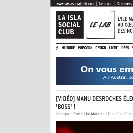
|
|
www.laislasocialclub.com
Le projet
Dreamers
MUSIQUE
POPCORN
DESIGN
LIVRE
IDÉES
[VIDÉO] MANU DESROCHES ÉLE
'BOSS' !
Catégorie
Sortir
|
Ile Maurice
/ Publié le 29 M