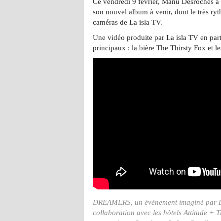
Ce vendredi 9 février, Manu Desroches a
son nouvel album à venir, dont le très ryt
caméras de La isla TV.
Une vidéo produite par La isla TV en par
principaux : la bière The Thirsty Fox et le
DREAMERS, un événement imaginé par La
collaboration avec les hôtels Attitude + T