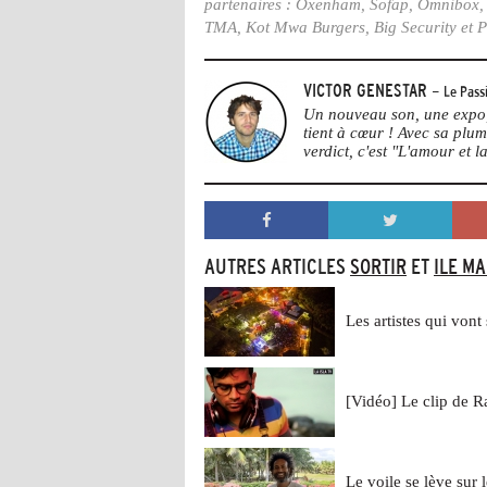
partenaires : Oxenham, Sofap, Omnibox, 
TMA, Kot Mwa Burgers, Big Security et 
VICTOR GENESTAR
- Le Pass
Un nouveau son, une expo, 
tient à cœur ! Avec sa plu
verdict, c'est "L'amour et la
AUTRES ARTICLES
SORTIR
ET
ILE M
Les artistes qui von
[Vidéo] Le clip de
Le voile se lève sur