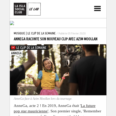
MUSIQUE
|
LE CLIP DE LA SEMAINE
/ Publié le 05 Février 2020
ANNEGA RACONTE SON NOUVEAU CLIP AVEC AZIM MOOLLAN
AnneGa face à Azim Moollan lors du tournage.
AnneGa, acte 2 ! En 2019, AnneGa était '
La future
pop star mauricienne
'
. Son premier single, 'Remember