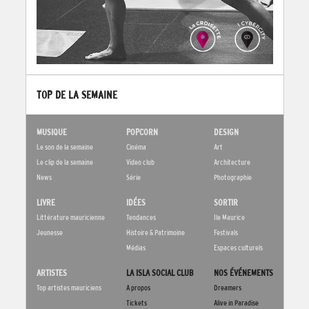
TOP DE LA SEMAINE
MUSIQUE
POPCORN
DESIGN
Le son de la semaine
Cinéma
Art
Le clip de la semaine
Video club
Architecture
News
Série
Photographie
LIVRE
IDÉES
SORTIR
Littérature mauricienne
Tendances
Ile Maurice
Jeunesse
Histoire & Patrimoine
Festivals
Médias
Espaces culturels
ARTISTES
LA ISLA SOCIAL CLUB
NOS ÉVÉNEMENTS
Top artistes mauriciens
A propos
Dreamers
Tickets
Alive in Paradise