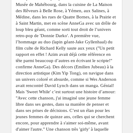
Musée de Mahébourg, dans la cuisine de La Maison
des Rêveurs à Belle Rose, à Yémen, aux Salines, à
Médine, dans les rues de Quatre Bornes, à la Prairie et
à Saint Martin, met en scène AnneGa avec un drôle de
loup bleu géant, comme sorti tout droit de l’univers
retro-pop de 'Donnie Darko'. A première vue,
l’hommage au duo (lapin géant-Jake Gyllenhaal) du
film culte de Richard Kelly saute aux yeux ("Un petit
rapport en effet ! Azim avait déjà cette référence en
tête parmi beaucoup d’autres en écrivant le scripte!"
confirme AnneGa). Des décors (Emilien Jubeau) à la
direction artistique (Kim Yip Tong), on navigue dans
un univers coloré et absurde, comme si Wes Anderson
avait rencontré David Lynch dans un manga. Génial!
Mais 'Sweet While' c’est surtout une histoire d’amour:
"Avec cette chanson, j'ai imaginé une jeune femme
libre dans ses gestes, dans sa manière de penser et
dans ses prises de décisions. C’est un élan pour les
jeunes femmes de quinze ans, celles qui se cherchent
encore, pour apprendre à s'aimer soi-même, avant
d'aimer l'autre." Une chanson très 'girly' à laquelle