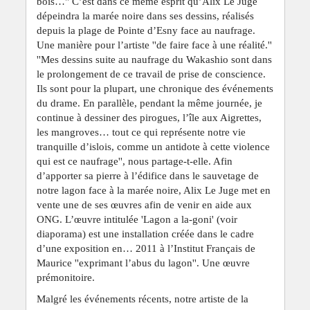
bois…'' C’est dans ce même esprit qu’Alix Le Juge
dépeindra la marée noire dans ses dessins, réalisés
depuis la plage de Pointe d’Esny face au naufrage.
Une manière pour l’artiste ''de faire face à une réalité.''
''Mes dessins suite au naufrage du Wakashio sont dans
le prolongement de ce travail de prise de conscience.
Ils sont pour la plupart, une chronique des événements
du drame. En parallèle, pendant la même journée, je
continue à dessiner des pirogues, l’île aux Aigrettes,
les mangroves… tout ce qui représente notre vie
tranquille d’islois, comme un antidote à cette violence
qui est ce naufrage'', nous partage-t-elle. Afin
d’apporter sa pierre à l’édifice dans le sauvetage de
notre lagon face à la marée noire, Alix Le Juge met en
vente une de ses œuvres afin de venir en aide aux
ONG. L’œuvre intitulée 'Lagon a la-goni' (voir
diaporama) est une installation créée dans le cadre
d’une exposition en… 2011 à l’Institut Français de
Maurice ''exprimant l’abus du lagon''. Une œuvre
prémonitoire.
Malgré les événements récents, notre artiste de la