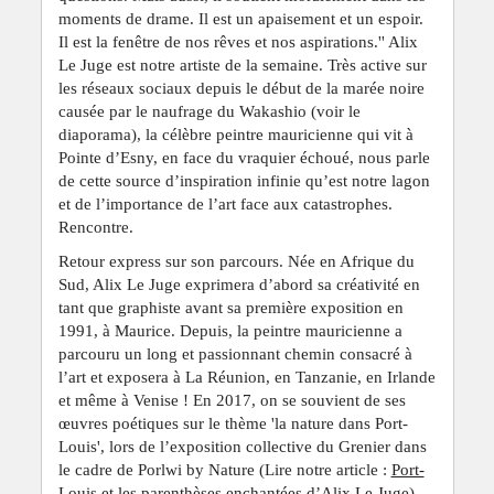
moments de drame. Il est un apaisement et un espoir.
Il est la fenêtre de nos rêves et nos aspirations.'' Alix
Le Juge est notre artiste de la semaine. Très active sur
les réseaux sociaux depuis le début de la marée noire
causée par le naufrage du Wakashio (voir le
diaporama), la célèbre peintre mauricienne qui vit à
Pointe d’Esny, en face du vraquier échoué, nous parle
de cette source d’inspiration infinie qu’est notre lagon
et de l’importance de l’art face aux catastrophes.
Rencontre.
Retour express sur son parcours. Née en Afrique du
Sud, Alix Le Juge exprimera d’abord sa créativité en
tant que graphiste avant sa première exposition en
1991, à Maurice. Depuis, la peintre mauricienne a
parcouru un long et passionnant chemin consacré à
l’art et exposera à La Réunion, en Tanzanie, en Irlande
et même à Venise ! En 2017, on se souvient de ses
œuvres poétiques sur le thème 'la nature dans Port-
Louis', lors de l’exposition collective du Grenier dans
le cadre de Porlwi by Nature (Lire notre article :
Port-
Louis et les parenthèses enchantées d’Alix Le Juge
).