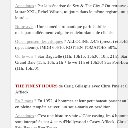
Anecdotes
:
Par la scénariste de Sex & The City // On retrouve 
la star XXL,
Rebel Wilson, toujours dans le même registre, un 
lourd...
Notre avis
:
Une comédie romantique parfois drôle
mais
particulièrement
vulgaire et débordante de
clichés
.
Qu'en pensent
les critiques
?
ALLOCINE 2,4/5 (presse) et 3,4/
(spectateurs). IMDB 6,4/10. ROTTEN TOMATOES 50%.
Où le voir
?
Star Bagatelle (11h, 13h15, 15h30, 18h, 21h), Star
Grand Baie (15h, 18h, 21h + le we 11h et 13h30) Star Port-Lou
(11h, 15h30).
THE FINEST HOURS
de Craig Gillespie avec Chris Pine et 
Affleck.
En 2 mots
?
En 1952, 4 hommes et leur petit bateau partent au 
en pleine tempête sauver...un sous-marin en perdition.
Anecdotes
:
C'est une histoire vraie // Côté casting les 4 homm
sont
interprétés
par 4 stars d'Hollywood : Casey Affleck, Chris 
Eric Bana et Ben Foster.