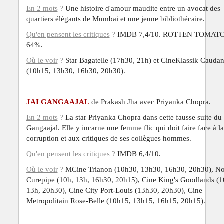
En 2 mots
?
Une histoire d'amour maudite entre un avocat des
quartiers élégants de Mumbai et une jeune bibliothécaire.
Qu'en pensent les critiques
?
IMDB 7,4/10. ROTTEN TOMAT
64%.
Où le voir
?
Star Bagatelle (17h30, 21h) et CineKlassik Cauda
(10h15, 13h30, 16h30, 20h30).
JAI GANGAAJAL
de Prakash Jha avec Priyanka Chopra.
En 2 mots
?
La star Priyanka Chopra dans cette fausse suite du 
Gangaajal. Elle y incarne une femme flic qui doit faire face à la
corruption et aux critiques de ses
collègues hommes
.
Qu'en pensent
les critiques
?
IMDB 6,4/10.
Où le voir
?
MCine Trianon (10h30, 13h30, 16h30, 20h30),
No
Curepipe (10h, 13h, 16h30, 20h15),
Cine King's Goodlands (1
13h, 20h30), Cine City Port-Louis (13h30, 20h30), Cine
Metropolitain Rose-Belle (10h15, 13h15, 16h15, 20h15).