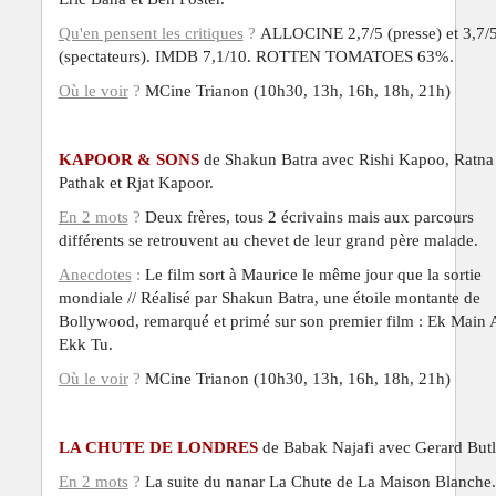
Qu'en pensent
les critiques
?
ALLOCINE 2,7/5 (presse) et 3,7/
(spectateurs). IMDB 7,1/10. ROTTEN TOMATOES 63%.
Où le voir
?
MCine Trianon (10h30, 13h, 16h, 18h, 21h)
KAPOOR & SONS
de Shakun Batra avec Rishi Kapoo, Ratna
Pathak et Rjat Kapoor.
En 2 mots
?
Deux frères, tous 2 écrivains mais aux parcours
différents se retrouvent au chevet de leur grand père malade.
Anecdotes
:
Le film sort à Maurice le même jour que la sortie
mondiale // Réalisé par
Shakun Batra,
une étoile montante de
Bollywood, remarqué et primé sur son premier film : Ek Main 
Ekk Tu.
Où le voir
?
MCine Trianon (10h30, 13h, 16h, 18h, 21h)
LA CHUTE DE LONDRES
de Babak Najafi avec Gerard Butl
En 2 mots
?
La suite du nanar La Chute de La Maison Blanche.