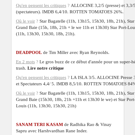
Qu'en pensent
les critiques
?
ALLOCINE 3,2/5 (presse) et 3,3/
(spectateurs). IMDB 6,4/10. ROTTEN TOMATOES 26%.
Où le voir
?
Star Bagatelle (11h, 13h15, 15h30, 18h, 21h), Star
Grand Baie (15h, 18h, 21h + le we 11h et 13h30) Star Port-Lou
(11h, 13h30, 15h30, 18h, 21h).
DEADPOOL
de Tim Miller avec Ryan Reynolds.
En 2 mots
?
Le gros buzz de ce début d'année pour un super-h
trash.
Lire notre critique
Qu'en pensent
les critiques
?
LA ISLA 3/5. ALLOCINE Presse 3
et Spectateurs 4,4/ 5. IMDB 8,5/10. ROTTEN TOMATOES 84
Où le voir
?
Star Bagatelle (11h, 13h15, 15h30, 18h, 21h), Star
Grand Baie (15h30, 18h, 21h +11h et 13h30 le we) et Star Port
Louis (11h, 13h30, 15h30, 21h)
SANAM TERI KASAM
de Radhika Rao & Vinay
Sapru avec
Harshvardhan Rane Inder.