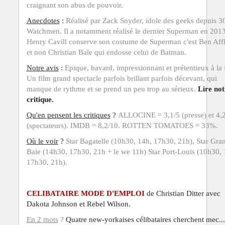
craignant son abus de pouvoir.
Anecdotes
:
Réalisé par Zack Snyder, idole des geeks depuis 3
Watchmen. Il a notamment réalisé le dernier Superman en 2013.
Henry Cavill conserve son costume de Superman c'est Ben Aff
et non Christian Bale qui endosse celui de Batman.
Notre avis
:
Epique, bavard, impressionnant et prétentieux à la f
Un film grand spectacle parfois brillant parfois décevant, qui
manque de rythme et se prend un peu trop au sérieux.
Lire not
critique.
Qu'en pensent
les critiques
?
ALLOCINE = 3,1/5 (presse) et 4,
(spectateurs). IMDB = 8,2/10.
ROTTEN TOMATOES = 33%.
Où le voir
?
Star Bagatelle (10h30, 14h, 17h30, 21h), Star Gra
Baie (14h30, 17h30, 21h + le we 11h) Star Port-Louis
(10h30, 
17h30, 21h).
CELIBATAIRE MODE D'EMPLOI
de Christian Ditter avec
Dakota Johnson et Rebel Wilson.
En 2 mots
?
Quatre new-yorkaises célibataires cherchent mec...