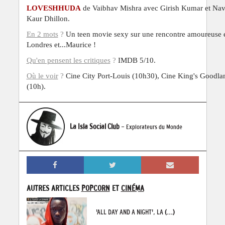
LOVESHHUDA
de
Vaibhav Mishra avec Girish Kumar et Nav
Kaur Dhillon.
En 2 mots
?
Un teen movie sexy sur une rencontre amoureuse 
Londres et...Maurice !
Qu'en pensent
les critiques
?
IMDB 5/10.
Où le voir
?
Cine City Port-Louis (10h30),
Cine King's Goodla
(10h).
La Isla Social Club
- Explorateurs du Monde
AUTRES ARTICLES
POPCORN
ET
CINÉMA
'ALL DAY AND A NIGHT', LA
(...)