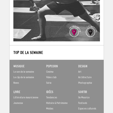
TOP DE LA SEMAINE
MUSIQUE
POPCORN
DESIGN
Le son de la semaine
Cinéma
Art
Le clip de la semaine
Video club
Architecture
News
Série
Photographie
LIVRE
IDÉES
SORTIR
Littérature mauricienne
Tendances
Ile Maurice
Jeunesse
Histoire & Patrimoine
Festivals
Médias
Espaces culturels