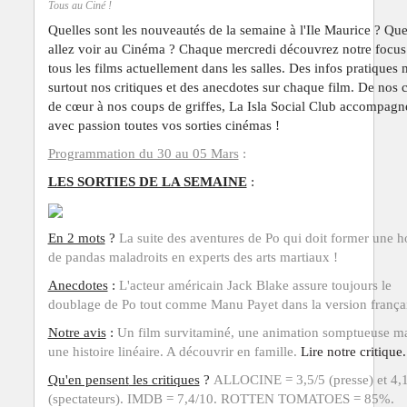
Tous au Ciné !
Quelles sont les nouveautés de la semaine à l'Ile Maurice ? Que
allez voir au Cinéma ?
Chaque mercredi découvrez notre focus
tous les films actuellement dans les salles. Des infos pratiques 
surtout nos critiques et des anecdotes sur chaque film. De nos 
de
cœur
à nos coups de griffes, La Isla Social Club accompagn
avec passion toutes vos sorties cinémas !
Programmation du 30 au 05 Mars
:
LES SORTIES DE LA SEMAINE
:
En 2 mots
?
La suite des aventures de Po qui doit former une h
de pandas maladroits en experts des arts martiaux !
Anecdotes
:
L'acteur américain Jack Blake assure toujours le
doublage de Po tout comme Manu Payet dans la version françai
Notre avis
:
Un film survitaminé, une animation somptueuse m
une histoire linéaire. A découvrir en famille.
Lire notre critique.
Qu'en pensent
les critiques
?
ALLOCINE = 3,5/5 (presse) et 4,
(spectateurs). IMDB = 7,4/10. ROTTEN TOMATOES = 85%.