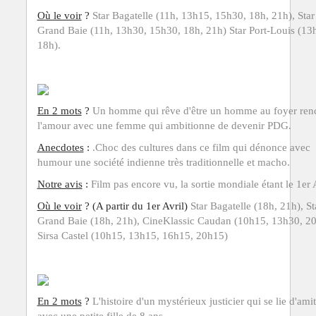
Où le voir
?
Star Bagatelle (11h, 13h15, 15h30, 18h, 21h), Star
Grand Baie (
11h, 13h30, 15h30, 18h, 21h)
Star Port-Louis
(13
18h).
En 2 mots
?
Un homme qui rêve d'être un homme au foyer ren
l'amour avec une femme qui ambitionne de devenir PDG.
Anecdotes
:
.Choc des cultures dans ce film qui dénonce avec
humour une société indienne très traditionnelle et macho.
Notre avis
:
Film pas encore vu, la sortie mondiale étant le 1er A
Où le voir
? (A partir du 1er Avril)
Star Bagatelle (18h, 21h), St
Grand Baie (18h, 21h), CineKlassic Caudan
(10h15, 13h30, 20
Sirsa Castel (10h15, 13h15, 16h15, 20h15)
En 2 mots
?
L'histoire d'un mystérieux justicier qui se lie d'amit
avec une petite fille de 8 ans.