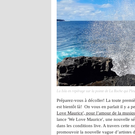
La Isla en repérage sur la pointe de La Roche qui Ple
Préparez-vous à décoller! La toute premi
est bientôt là! On vous en parlait il y a peu
Love Maurice', pour l’amour de la musiqu
lance 'We Love Maurice', une nouvelle sé
dans les conditions live. A travers cette 
promouvoir la nouvelle vague d’artistes d