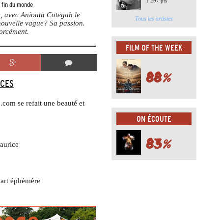
1 297 pts
a fin du monde
te, avec Aniouta Cotegah le
Tous les artistes
 nouvelle vague? Sa passion.
forcément.
FILM OF THE WEEK
88
%
CES
.com se refait une beauté et
ON ÉCOUTE
83
%
aurice
’art éphémère