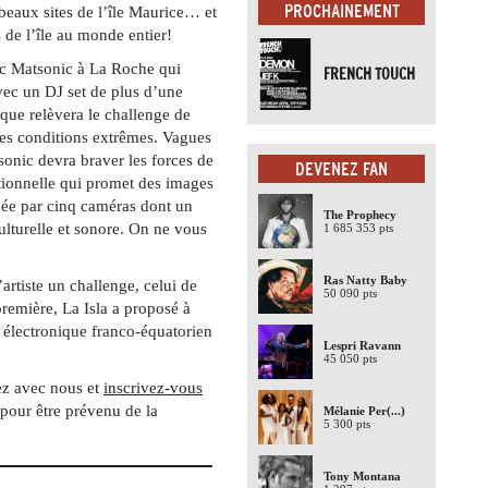
PROCHAINEMENT
 beaux sites de l’île Maurice… et
s de l’île au monde entier!
c Matsonic à La Roche qui
FRENCH TOUCH
Avec un DJ set de plus d’une
que relèvera le challenge de
es conditions extrêmes. Vagues
onic devra braver les forces de
DEVENEZ FAN
tionnelle qui promet des images
lmée par cinq caméras dont un
The Prophecy
lturelle et sonore. On ne vous
1 685 353 pts
Ras Natty Baby
artiste un challenge, celui de
50 090 pts
remière, La Isla a proposé à
e électronique franco-équatorien
Lespri Ravann
45 050 pts
z avec nous et
inscrivez-vous
pour être prévenu de la
Mélanie Per
(...)
5 300 pts
Tony Montana