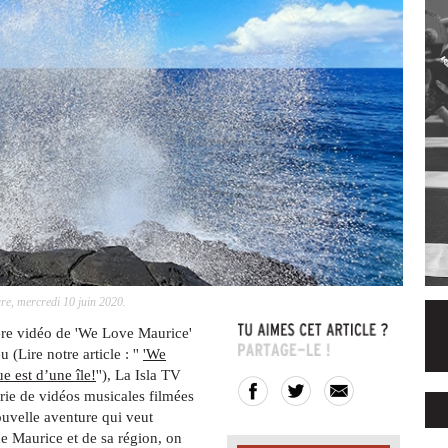
ure, mercredi 10 juin 2020.
ère vidéo de 'We Love Maurice'
 (Lire notre article : ''
'We
e est d’une île!
''), La Isla TV
rie de vidéos musicales filmées
nouvelle aventure qui veut
e Maurice et de sa région, on