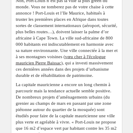
Non, Port-Louis n’est pas la ville la plus green du
monde. Vous ne tomberez pas de votre chaise à cette
annonce ! Port-Louis et l’Ile Maurice, habitués à
truster les premières places en Afrique dans toutes
sortes de classement internationaux (aéroport, sécurité,
plus belles routes…), doivent laisser la palme d’or
africaine à Cape Town. La ville sud-africaine de 800
000 habitants est indiscutablement en harmonie avec
sa nature environnante. Une ville connectée à la mer et
à ses montagnes voisines (
vœu cher à l'écologue
mauricien Pierre Baissac
), qui a investi massivement
ces dernières années dans des projets d’urbanisme
durable et de réhabilitation de patrimoine.
La capitale mauricienne a encore un long chemin à
parcourir mais la tendance actuelle semble positive.
De nombreux projets d’aménagements urbains (du
grenier au champs de mars en passant par une zone
piétonne autour du quartier de la mosquée) sont
étudiés pour faire de la capitale mauricienne une ville
plus verte et agréable à vivre. « Port-Louis ne propose
que 16 m2 d’espace vert par habitant contre les 35 m2