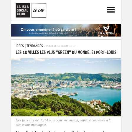
IDÉES
|
TENDANCES
/ Publié le 26 Juillet 2017
LES 10 VILLES LES PLUS “GREEN” DU MONDE, ET PORT-LOUIS
Des faux airs de Port-Louis pour Wellington, capitale connectée à la
Tran
mer et aux montagnes.
d'ar