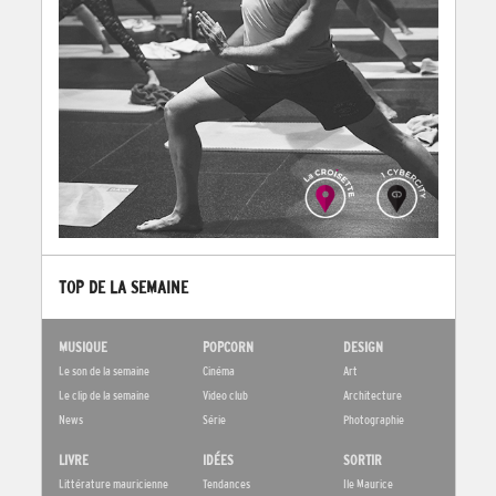
TOP DE LA SEMAINE
MUSIQUE
POPCORN
DESIGN
Le son de la semaine
Cinéma
Art
Le clip de la semaine
Video club
Architecture
News
Série
Photographie
LIVRE
IDÉES
SORTIR
Littérature mauricienne
Tendances
Ile Maurice