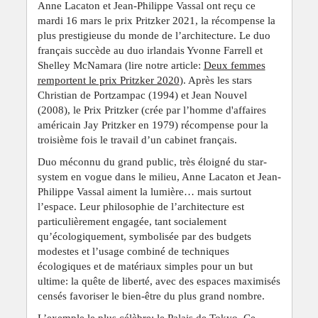
Anne Lacaton et Jean-Philippe Vassal ont reçu ce
mardi 16 mars le prix Pritzker 2021, la récompense la
plus prestigieuse du monde de l’architecture. Le duo
français succède au duo irlandais Yvonne Farrell et
Shelley McNamara (lire notre article:
Deux femmes
remportent le prix Pritzker 2020
). Après les stars
Christian de Portzampac (1994) et Jean Nouvel
(2008), le Prix Pritzker (crée par l’homme d'affaires
américain Jay Pritzker en 1979) récompense pour la
troisième fois le travail d’un cabinet français.
Duo méconnu du grand public, très éloigné du star-
system en vogue dans le milieu, Anne Lacaton et Jean-
Philippe Vassal aiment la lumière… mais surtout
l’espace. Leur philosophie de l’architecture est
particulièrement engagée, tant socialement
qu’écologiquement, symbolisée par des budgets
modestes et l’usage combiné de techniques
écologiques et de matériaux simples pour un but
ultime: la quête de liberté, avec des espaces maximisés
censés favoriser le bien-être du plus grand nombre.
L’exemple le plus célèbre: le Palais de Tokyo. Ce