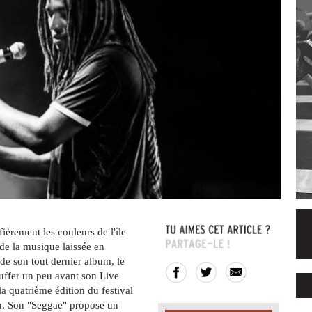
ièrement les couleurs de l'île
e la musique laissée en
 de son tout dernier album, le
auffer un peu avant son Live
 quatrième édition du festival
au. Son "Seggae" propose un