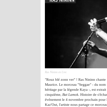
Ras Nininn en Live.
"Rouz blé zonn ver" ! Ras Nininn chante f
Maurice. Le morceau "Seggae" - du nom d
héritage par la légende Kaya -, est extrait
cinquième,
Bat Lamok
. Histoire de s'éch
événement le 4 novembre prochain pour la
Kaz'Out, l'artiste nous partage ce morce