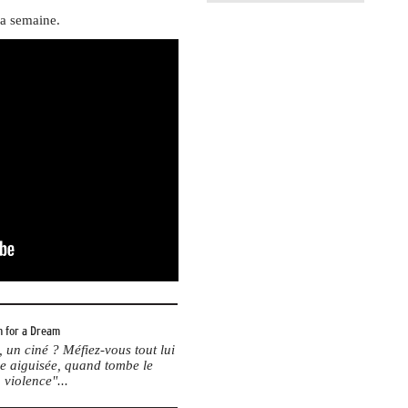
la semaine.
 for a Dream
un ciné ? Méfiez-vous tout lui
me aiguisée, quand tombe le
 violence"...