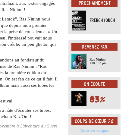
PROCHAINEMENT
 entraînant, aux textes engagés
% Ras Nininn !
at Lamok",
Ras Nininn
nous
FRENCH TOUCH
me que depuis mon premier
et la prise de conscience. » Un
ul l'intéressé pouvait nous
ion créole, un peu ghetto, qui
DEVENEZ FAN
mandons au fondateur du
Ras Nininn
138 933 pts
 pense de Ras Nininn : "Ras
ès la première édition du
. On est fan de ce qu’il fait. Il
ON ÉCOUTE
lbum mais aussi ses tubes les
83
%
estival
 a hâte d'écouter ses tubes,
ochain Kaz'Out !
COUPS DE CŒUR 26'
ovembre à L'Aventure du Sucre.
Toutes nos critiques