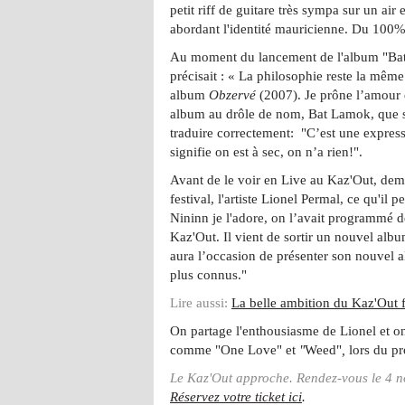
petit riff de guitare très sympa sur un air
abordant l'identité mauricienne. Du 100
Au moment du lancement de l'album "B
précisait : « La philosophie reste la mê
album
Obzervé
(2007). Je prône l’amour 
album au drôle de nom, Bat Lamok, que se
traduire correctement: "C’est une express
signifie on est à sec, on n’a rien!".
Avant de le voir en Live au Kaz'Out, de
festival, l'artiste Lionel Permal, ce qu'il
Nininn je l'adore, on l’avait programmé d
Kaz'Out. Il vient de sortir un nouvel album
aura l’occasion de présenter son nouvel a
plus connus."
Lire aussi:
La belle ambition du Kaz'Out f
On partage l'enthousiasme de Lionel et on
comme "One Love" et
"
Weed"
,
lors du pr
Le Kaz'Out approche. Rendez-vous le 4 n
Réservez votre ticket ici
.