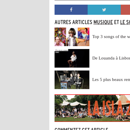
AUTRES ARTICLES
MUSIQUE
ET
LE S
Top 3 songs of the 
De Louanda à Lisbo
Les 5 plus beaux rem
COMMENTEZ CET ARTICLE