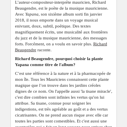
L’auteur-compositeur-interprète mauricien, Richard
Beaugendre, est le poète de la musique mauricienne.
Avec
Yapana
, son sixième album sorti fin janvier
2018, il nous emporte dans un voyage musical
enivrant, doux, subtil, poétique. Des textes
magnifiquement écrits, une musicalité aux frontières
du jazz et de la musique mauricienne, des messages
forts. Forcément, on a voulu en savoir plus.
Richard
Beaugendre
raconte.
Richard Beaugendre, pourquoi choisir la plante
Yapana comme titre de l'album?
C’est une référence à la nature et à la pharmacopée de
mon île. Tous les Mauriciens connaissent cette plante
magique que l’on trouve dans les jardins créoles
dignes de ce nom. On l'appelle aussi 'la tisane miracle',
c'est dire combien sont infinies les vertus qu'on lui
attribue. Sa tisane, connue pour soigner les
indigestions, est très agréable au goût et a des vertus
cicatrisantes. On ne prend aucun risque avec elle car
toutes les parties sont comestibles. Et c'est aussi une
aventurière qui a fait un long voyage pour arriver chez