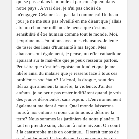
qui se passe dans le monde et par conséquent dans
notre pays . A vrai dire, je n'ai pas choisi de
m'engager. Cela ne s'est pas fait comme ça! Un beau
jour je ne me suis pas réveillé en me disant que j'allais
être un chanteur militant. Je pense que c'est ma
sensibilité d'être humain comme tout le monde. Moi,
j'exprime mes émotions avec mes chansons. Je tente
de tisser des liens d'humanité à ma façon. Mes
chansons ont également, je pense, un effet cathartique
apaisant sur le mal-être que je peux ressentir parfois.
Peut-être que c'est très égoïste au fond et que je me
libère ainsi du malaise que je ressens face à tous ces
problèmes sociétaux? L'alcool, la drogue, sont des
fléaux qui amènent la misère, la violence. J'ai des
enfants, je ne peux pas rester indifférent quand je vois
des jeunes désorientés, sans espoir... L'environnement
également me tient à cœur. Quel monde laisserons
nous à nos enfants si nous continuons à détruire la
terre? Nous sommes les jardiniers de notre planète. Il
faut en prendre soin, chacun à notre niveau. On court
à la catastrophe mais on continue... Il serait temps de
se réveiller non? L'alcoolisme, la consommation de