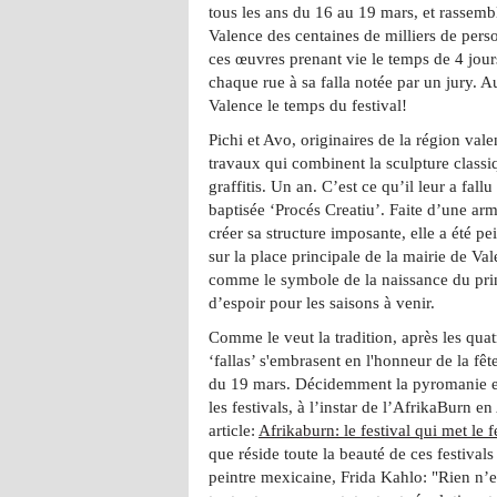
tous les ans du 16 au 19 mars, et rassemb
Valence des centaines de milliers de pers
ces œuvres prenant vie le temps de 4 jours
chaque rue à sa falla notée par un jury. A
Valence le temps du festival!
Pichi et Avo, originaires de la région val
travaux qui combinent la sculpture classi
graffitis. Un an. C’est ce qu’il leur a fallu
baptisée ‘Procés Creatiu’. Faite d’une arm
créer sa structure imposante, elle a été p
sur la place principale de la mairie de Val
comme le symbole de la naissance du pri
d’espoir pour les saisons à venir.
Comme le veut la tradition, après les quatr
‘fallas’ s'embrasent en l'honneur de la fêt
du 19 mars. Décidemment la pyromanie es
les festivals, à l’instar de l’AfrikaBurn e
article:
Afrikaburn: le festival qui met le 
que réside toute la beauté de ces festivals
peintre mexicaine, Frida Kahlo: "Rien n’e