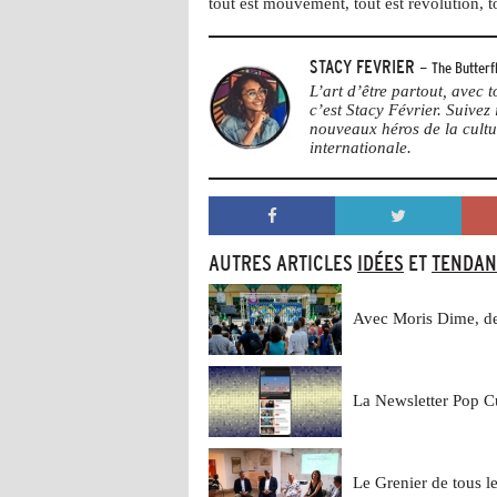
tout est mouvement, tout est révolution, t
STACY FEVRIER
- The Butterfl
L’art d’être partout, avec
c’est Stacy Février. Suivez i
nouveaux héros de la cultu
internationale.
AUTRES ARTICLES
IDÉES
ET
TENDAN
Avec Moris Dime, de
La Newsletter Pop Cu
Le Grenier de tous l