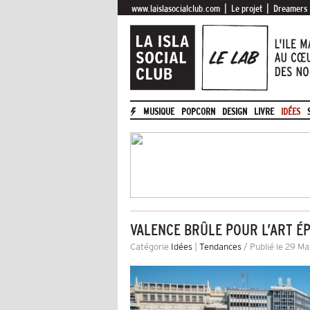
|
|
www.laislasocialclub.com
Le projet
Dreamers
MUSIQUE
POPCORN
DESIGN
LIVRE
IDÉES
VALENCE BRÛLE POUR L’ART É
Catégorie
Idées
|
Tendances
/ Publié le 29 Ma