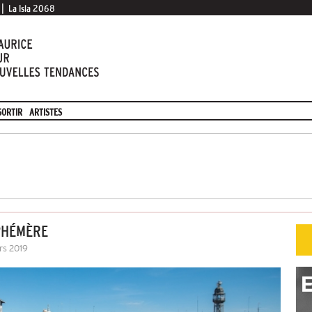
|
La Isla 2068
SORTIR
ARTISTES
PHÉMÈRE
rs 2019