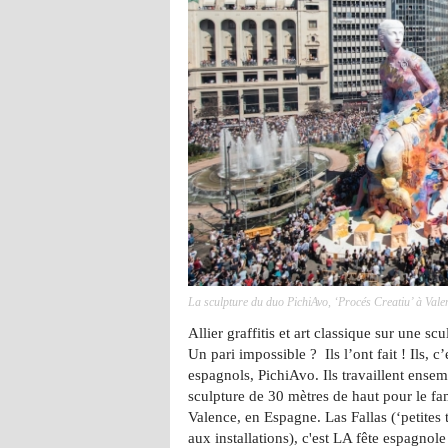
La sculpture du duo PichiAvo, ‘Procés Creatiu’ à Valen
Allier graffitis et art classique sur une s
Un pari impossible ? Ils l’ont fait ! Ils, c’
espagnols, PichiAvo. Ils travaillent ense
sculpture de 30 mètres de haut pour le fam
Valence, en Espagne. Las Fallas (‘petites
aux installations), c'est LA fête espagnole