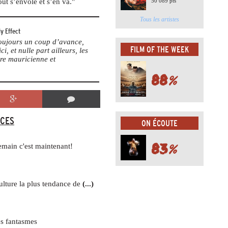
out s’envole et s’en va."
50 089 pts
Tous les artistes
y Effect
 toujours un coup d’avance,
FILM OF THE WEEK
ci, et nulle part ailleurs, les
re mauricienne et
88
%
CES
ON ÉCOUTE
83
%
main c'est maintenant!
lture la plus tendance de
(...)
es fantasmes