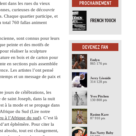
PROCHAINEMENT
lent dans les rues du vieux
onnes, curieuses de découvrir
. Chaque quartier participe, et
FRENCH TOUCH
u total 760 fallas animent
encienne, sont connus pour leurs
que peinte et des motifs de
DEVENEZ FAN
 pour réaliser la sculpture
ature en bois et de carton pour
Emlyn
einte en sections puis assemblée
865 176 pts
ence. Les artistes l’ont pensé
ntemps et un message de paix et
Jerry Léonide
314 128 pts
e jours de célébrations, les
Yves Pitchen
e de saint Joseph, dans la nuit
130 800 pts
t à la mode et se propage dans
n Afrique du Sud (Lire notre
Rasinn Kare
feu à l’Afrique du sud
). C’est là
87 910 pts
 d’art éphémère. Pour citer la
st absolu, tout est changement,
Ras Natty Baby