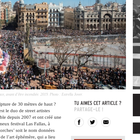
ce, avant d’être incendiée. 2019. Photo : Estrella Jover.
culpture de 30 mètres de haut ?
est le duo de street artistes
mble depuis 2007 et ont créé une
eux festival Las Fallas, à
 torches’ soit le nom données
 de l’art éphémère, qui a lieu