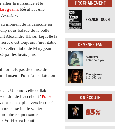
PROCHAINEMENT
 allier la puissance et le
arygeann
. Résultat : une
 « AvanC ».
FRENCH TOUCH
é au moment de la canicule en
 clip nous balade de la belle
nt Alexandre III, sur laquelle la
rière, c’est toujours l’inévitable
DEVENEZ FAN
 l’excellent tube de Marygeann
lsé par les beats plus
Blakkayo
1 940 573 pts
aditionnels pas de danse de
Marygeann'
t danseur. Pour l'anecdote, on
113 663 pts
 clair. Une nouvelle collab
iendra de l’excellent "
Praise
ON ÉCOUTE
veau pas de plus vers le succès
 ne cesse ici de vanter les
83
%
 un tube en puissance.
« Solid » va bientôt