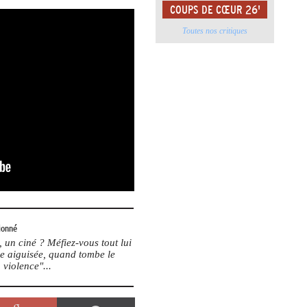
COUPS DE CŒUR 26'
Toutes nos critiques
ionné
un ciné ? Méfiez-vous tout lui
me aiguisée, quand tombe le
 violence"...