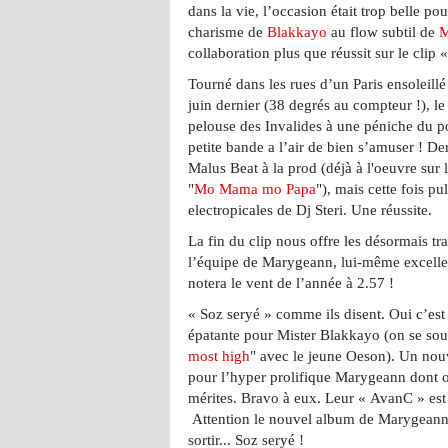
dans la vie, l’occasion était trop belle pour
charisme de
Blakkayo
au flow subtil de
M
collaboration plus que réussit sur le clip
Tourné dans les rues d’un Paris ensoleill
juin dernier (38 degrés au compteur !), le
pelouse des Invalides à une péniche du po
petite bande a l’air de bien s’amuser ! Der
Malus Beat à la prod (déjà à l'oeuvre sur
"
Mo Mama mo Papa
"), mais cette fois pu
electropicales de Dj Steri. Une réussite.
La fin du clip nous offre les désormais tr
l’équipe de Marygeann, lui-même excellen
notera le vent de l’année à 2.57 !
« Soz seryé » comme ils disent. Oui c’est
épatante pour Mister Blakkayo (on se souv
most high
" avec le jeune Oeson). Un nou
pour l’hyper prolifique Marygeann dont on
mérites. Bravo à eux. Leur « AvanC » est
Attention le nouvel album de Marygeann 
sortir...
Soz seryé !