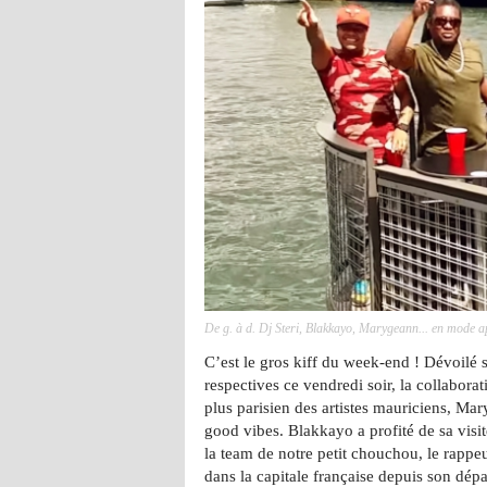
De g. à d. Dj Steri, Blakkayo, Marygeann... en mode ap
C’est le gros kiff du week-end ! Dévoilé 
respectives ce vendredi soir, la collaborat
plus parisien des artistes mauriciens, Ma
good vibes. Blakkayo a profité de sa visit
la team de notre petit chouchou, le rappe
dans la capitale française depuis son dép