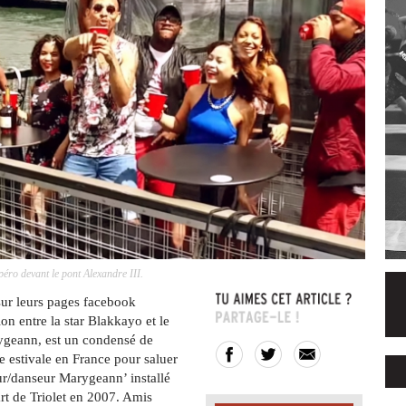
éro devant le pont Alexandre III.
sur leurs pages facebook
ion entre la star Blakkayo et le
rygeann, est un condensé de
e estivale en France pour saluer
ur/danseur Marygeann’ installé
art de Triolet en 2007. Amis