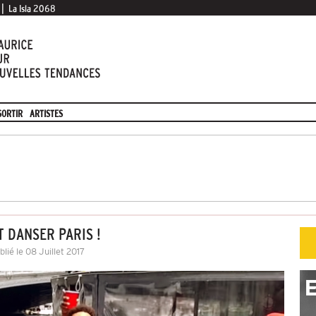
|
La Isla 2068
SORTIR
ARTISTES
 DANSER PARIS !
blié le 08 Juillet 2017