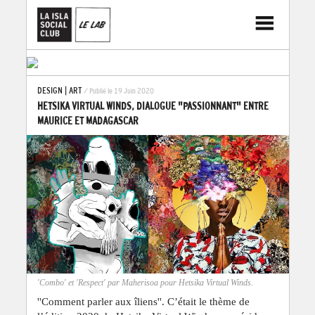
DESIGN
|
ART
/ Publié le 19 Juin 2020
HETSIKA VIRTUAL WINDS, DIALOGUE "PASSIONNANT" ENTRE
MAURICE ET MADAGASCAR
' et 'Respect' par Maherisoa pour Hetsika Virtual Winds.
'Keep on Moving' et 'B
''Comment parler aux îliens''. C’était le thème de