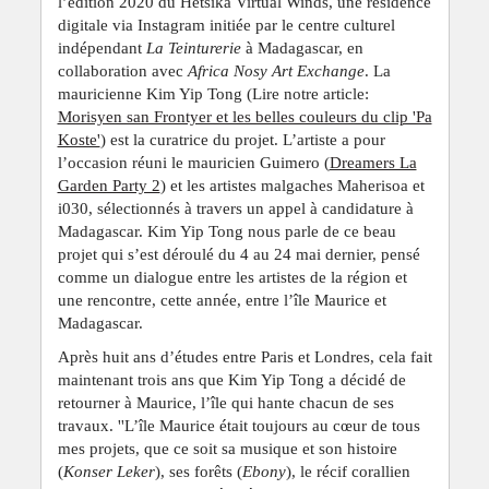
l’édition 2020 du Hetsika Virtual Winds, une résidence
digitale via Instagram initiée par le centre culturel
indépendant
La Teinturerie
à Madagascar, en
collaboration avec
Africa Nosy Art Exchange
. La
mauricienne Kim Yip Tong (Lire notre article:
Morisyen san Frontyer et les belles couleurs du clip 'Pa
Koste'
) est la curatrice du projet. L’artiste a pour
l’occasion réuni le mauricien Guimero (
Dreamers La
Garden Party 2
) et les artistes malgaches Maherisoa et
i030, sélectionnés à travers un appel à candidature à
Madagascar. Kim Yip Tong nous parle de ce beau
projet qui s’est déroulé du 4 au 24 mai dernier, pensé
comme un dialogue entre les artistes de la région et
une rencontre, cette année, entre l’île Maurice et
Madagascar.
Après huit ans d’études entre Paris et Londres, cela fait
maintenant trois ans que Kim Yip Tong a décidé de
retourner à Maurice, l’île qui hante chacun de ses
travaux. ''L’île Maurice était toujours au cœur de tous
mes projets, que ce soit sa musique et son histoire
(
Konser Leker
), ses forêts (
Ebony
), le récif corallien