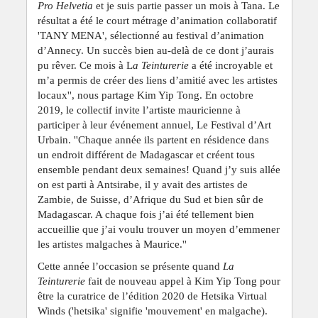
Pro Helvetia
et je suis partie passer un mois à Tana. Le
résultat a été le court métrage d’animation collaboratif
'TANY MENA', sélectionné au festival d’animation
d’Annecy. Un succès bien au-delà de ce dont j’aurais
pu rêver. Ce mois à L
a Teinturerie
a été incroyable et
m’a permis de créer des liens d’amitié avec les artistes
locaux'', nous partage Kim Yip Tong. En octobre
2019, le collectif invite l’artiste mauricienne à
participer à leur événement annuel, Le Festival d’Art
Urbain. ''Chaque année ils partent en résidence dans
un endroit différent de Madagascar et créent tous
ensemble pendant deux semaines! Quand j’y suis allée
on est parti à Antsirabe, il y avait des artistes de
Zambie, de Suisse, d’Afrique du Sud et bien sûr de
Madagascar. A chaque fois j’ai été tellement bien
accueillie que j’ai voulu trouver un moyen d’emmener
les artistes malgaches à Maurice.''
Cette année l’occasion se présente quand
La
Teinturerie
fait de nouveau appel à Kim Yip Tong pour
être la curatrice de l’édition 2020 de Hetsika Virtual
Winds ('hetsika' signifie 'mouvement' en malgache).