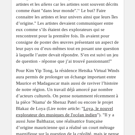
artistes et les
aliens
car les artistes sont souvent décrits
comme étant ''dans leur monde''.'‘ Le but? Faire
connaitre les artistes et leur univers ainsi que leurs îles
d’origine.'' Les artistes devaient communiquer entre
eux comme s’ils étaient des explorateurs qui se
rencontrent pour la première fois. Ils avaient pour
consigne de poster des œuvres présentant un aspect de
leur pays ou d’eux-mêmes tout en posant une question
à laquelle l’autre devait répondre. S’en est suivi un jeu
de question - réponse que j’ai trouvé passionnant!''
Pour Kim Yip Tong, la résidence Hetsika Virtual Winds
aura permis de prolonger un échange important entre
Maurice et Madagascar mais aussi de raviver l’histoire
de notre région. Un travail déjà amorcé par nombre
d’acteurs culturels. On pense notamment récemment à
la pièce 'Niama' de Shenaz Patel ou encore le projet
Blakaz de Loya (Lire notre article: ''
Loya, le nouvel
explorateur des musiques de l'océan indien
''). ''Il y a
aussi June Balthazar, une réalisatrice française
d’origine mauricienne qui a réalisé un court métrage
magnifique sur la question de la créolité, mais je pense