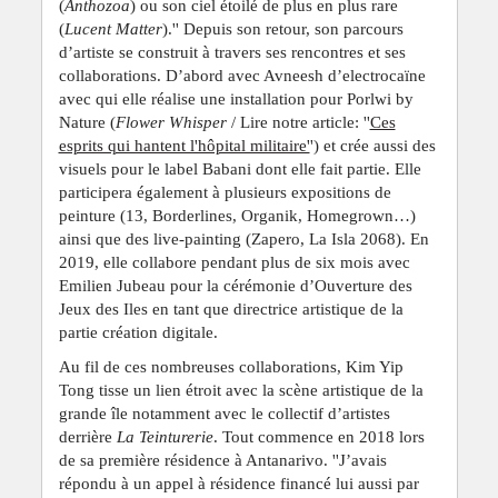
(
Anthozoa
) ou son ciel étoilé de plus en plus rare
(
Lucent Matter
).'' Depuis son retour, son parcours
d’artiste se construit à travers ses rencontres et ses
collaborations. D’abord avec Avneesh d’electrocaïne
avec qui elle réalise une installation pour Porlwi by
Nature (
Flower Whisper
/ Lire notre article: ''
Ces
esprits qui hantent l'hôpital militaire'
') et crée aussi des
visuels pour le label Babani dont elle fait partie. Elle
participera également à plusieurs expositions de
peinture (13, Borderlines, Organik, Homegrown…)
ainsi que des live-painting (Zapero, La Isla 2068). En
2019, elle collabore pendant plus de six mois avec
Emilien Jubeau pour la cérémonie d’Ouverture des
Jeux des Iles en tant que directrice artistique de la
partie création digitale.
Au fil de ces nombreuses collaborations, Kim Yip
Tong tisse un lien étroit avec la scène artistique de la
grande île notamment avec le collectif d’artistes
derrière
La Teinturerie
. Tout commence en 2018 lors
de sa première résidence à Antanarivo. ''J’avais
répondu à un appel à résidence financé lui aussi par