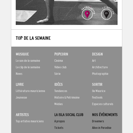
TOP DE LA SEMAINE
MUSIQUE
POPCORN
DESIGN
Le son de la semaine
Cinéma
Art
Le clip de la semaine
Video club
Architecture
News
Série
Photographie
LIVRE
IDÉES
SORTIR
Littérature mauricienne
Tendances
Ile Maurice
Jeunesse
Histoire & Patrimoine
Festivals
Médias
Espaces culturels
ARTISTES
LA ISLA SOCIAL CLUB
NOS ÉVÉNEMENTS
Top artistes mauriciens
A propos
Dreamers
Tickets
Alive in Paradise