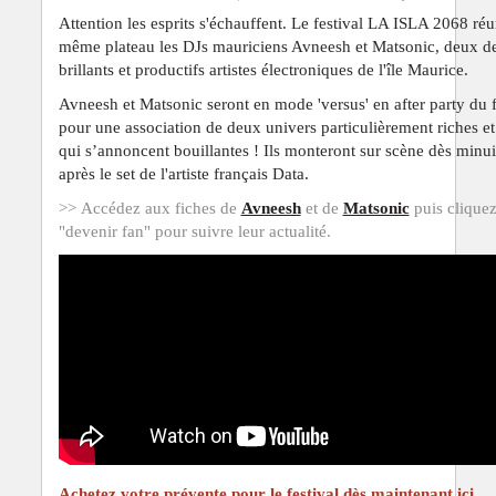
Attention les esprits s'échauffent. Le festival LA ISLA 2068 réun
même plateau les DJs mauriciens Avneesh et Matsonic, deux de
brillants et productifs artistes électroniques de l'île Maurice.
Avneesh et Matsonic seront en mode 'versus' en after party du f
pour une association de deux univers particulièrement riches et
qui s’annoncent bouillantes ! Ils monteront sur scène dès minuit
après le set de l'artiste français Data.
>>
Accédez aux fiches de
Avneesh
et de
Matsonic
puis cliquez
"devenir fan" pour suivre leur actualité.
Achetez votre prévente pour le festival dès maintenant ici