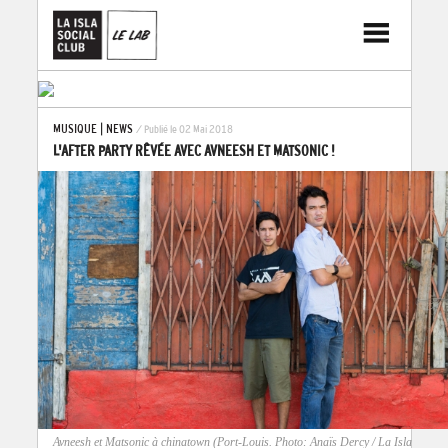
MUSIQUE
|
NEWS
/ Publié le 02 Mai 2018
L'AFTER PARTY RÊVÉE AVEC AVNEESH ET MATSONIC !
Avneesh et Matsonic à chinatown (Port-Louis. Photo: Anaïs Dercy / La Isla