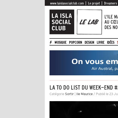
|
|
www.laislasocialclub.com
Le projet
Dreamers
MUSIQUE
POPCORN
DESIGN
LIVRE
IDÉES
LA TO DO LIST DU WEEK-END 
Catégorie
Sortir
|
Ile Maurice
/ Publié le 23 Ju