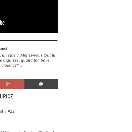
ionné
un ciné ? Méfiez-vous tout lui
me aiguisée, quand tombe le
 violence"...
AURICE
nd ? #22