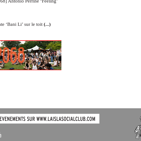
] Antonio Perrine ‘Feeling’
e ‘Bani Li’ sur le toit
(...)