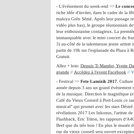
- L'événement du week-end >>
Le conce
riche idée d'inviter, dans le cadre de la f
maloya Grèn Sémé. Après leur passage re
vidéo plus bas), le groupe réunionnais de
leur enthousiasme contagieux. La première
immanquable avec le mini concert du fra
3) au-côté de la talentueuse jeune artiste
partir de 19h sur l'esplanade du Plaza à R
Gratuit.
Allez + loin:
Depuis Ti Mambo, Yvette Da
grande
//
Accédez à l'event Facebook
// V
- Festival >>
Fete Lamizik 2017
. Cultur
année depuis 3 ans un grand événement mu
de la musique. Direction le magnifique (et
Café du Vieux Conseil à Port-Louis ce sa
musical" qui promet avec les stars Désiré
révélations 2017 Les Inkonus, l'artiste de
Flashback, Eric Triton, les rappeurs d'A
Bref que du très bon ! En plus le musée d
rue du vieux conseil sera ouvert exceptio