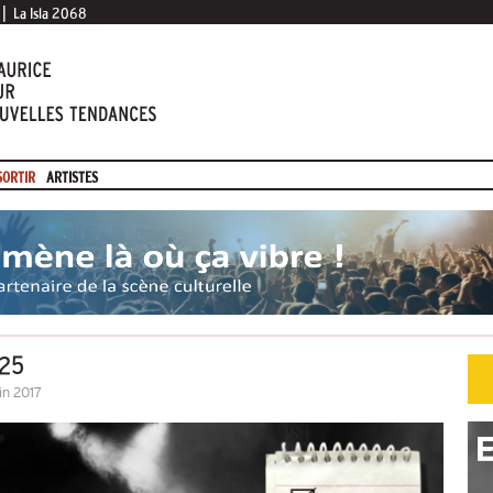
|
La Isla 2068
SORTIR
ARTISTES
#25
in 2017