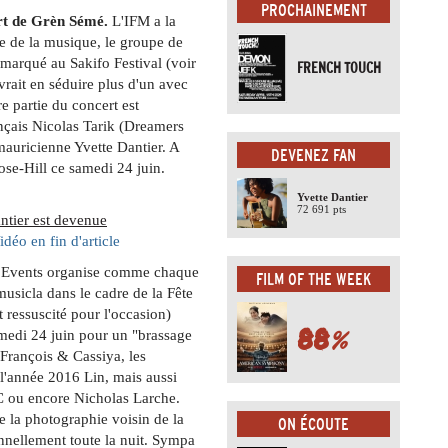
PROCHAINEMENT
rt de Grèn Sémé.
L'IFM a la
ête de la musique, le groupe de
marqué au Sakifo Festival (voir
FRENCH TOUCH
vrait en séduire plus d'un avec
 partie du concert est
nçais Nicolas Tarik (Dreamers
 mauricienne Yvette Dantier. A
DEVENEZ FAN
ose-Hill ce samedi 24 juin.
Yvette Dantier
72 691 pts
ntier est devenue
idéo en fin d'article
e Events organise comme chaque
FILM OF THE WEEK
sicla dans le cadre de la Fête
 ressuscité pour l'occasion)
88
%
medi 24 juin pour un "brassage
 François & Cassiya, les
 l'année 2016 Lin, mais aussi
4C ou encore Nicholas Larche.
e la photographie voisin de la
ON ÉCOUTE
nnellement toute la nuit. Sympa