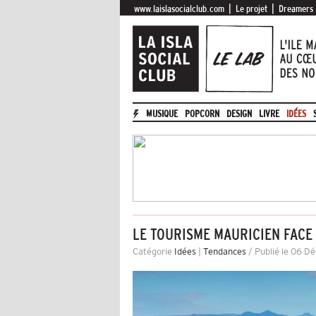
|
|
www.laislasocialclub.com
Le projet
Dreamers
MUSIQUE
POPCORN
DESIGN
LIVRE
IDÉES
LE TOURISME MAURICIEN FACE
Catégorie
Idées
|
Tendances
/ Publié le 06 D