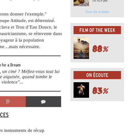
10 929 pts
Tous les artistes
érons donner l'exemple."
pe Attitude, est déterminé.
aclava et Trou d’Eau Douce, le
FILM OF THE WEEK
 mauricianisme, se réinvente dans
oyageur à la population
88
%
ine…mais nécessaire.
 for a Dream
un ciné ? Méfiez-vous tout lui
ON ÉCOUTE
me aiguisée, quand tombe le
 violence"...
83
%
CES
es instruments de récup