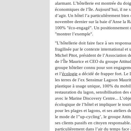
alarmant. L’hôtellerie est montrée du doi
économiques de l’île. Aujourd’hui, il ne s
d’agir. Un hôtel l’a particulièrement bien
novembre dernier sur la baie d’Anse la Ra
100% "éco-engagé". Un positionnement o
"montrer l’exemple".
"L’hôtellerie doit faire face à ses respons
fragilisée par le contexte international e
Michel Pitot, président de l’Association d
de l’Île Maurice et CEO du groupe Attitud
groupe hôtelier connu pour son engagem
et l’
écologie
a décidé de frapper fort. Le 
les terres de l’ex Sensimar Lagoon Mauri
plastique à usage unique, 100% du mobil
restauration du lagon, sensibilisation d
avec le Marine Discovery Centre... L’objec
écologique de l’hôtel et impliquer le tour
pour les plages et lagons, et ses ateliers
le mode de l’’up-cycling’, le groupe Atti
ses clients passifs en citoyen responsab
particulièrement dans l’air du temps face 