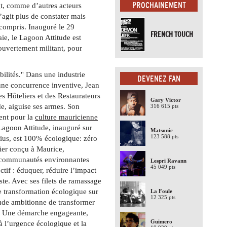
PROCHAINEMENT
gt, comme d’autres acteurs
’agit plus de constater mais
 compris. Inauguré le 29
FRENCH TOUCH
ie, le Lagoon Attitude est
uvertement militant, pour
abilités." Dans une industrie
DEVENEZ FAN
t une concurrence inventive, Jean
es Hôteliers et des Restaurateurs
Gary Victor
e, aiguise ses armes. Son
316 615 pts
ent pour la
culture mauricienne
Lagoon Attitude, inauguré sur
Matsonic
123 588 pts
tius, est 100% écologique: zéro
ier conçu à Maurice,
es communautés environnantes
Lespri Ravann
45 049 pts
tif : éduquer, réduire l’impact
iste. Avec ses filets de ramassage
 de transformation écologique sur
La Foule
12 325 pts
tude ambitionne de transformer
le. Une démarche engageante,
Guimero
à l’urgence écologique et la