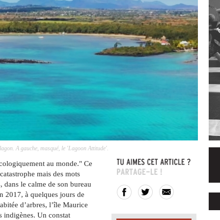
 lagon. A gauche, masqué, le 'Lagoon Attitude'.
t écologiquement au monde." Ce
 catastrophe mais des mots
, dans le calme de son bureau
en 2017, à quelques jours de
bitée d’arbres, l’île Maurice
s indigènes. Un constat