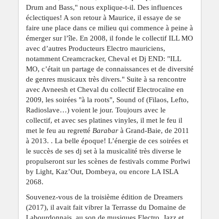
Drum and Bass," nous explique-t-il. Des influences
éclectiques! A son retour à Maurice, il essaye de se
faire une place dans ce milieu qui commence à peine à
émerger sur l’île. En 2008, il fonde le collectif ILL MO
avec d’autres Producteurs Electro mauriciens,
notamment Creamcracker, Cheval et Dj END: "ILL
MO, c’était un partage de connaissances et de diversité
de genres musicaux très divers." Suite à sa rencontre
avec Avneesh et Cheval du collectif Electrocaïne en
2009, les soirées "à la roots", Sound of (Filaos, Lefto,
Radioslave…) voient le jour. Toujours avec le
collectif, et avec ses platines vinyles, il met le feu il
met le feu au regretté
Barabar
à Grand-Baie, de 2011
à 2013. . La belle époque! L’énergie de ces soirées et
le succès de ses dj set à la musicalité très diverse le
propulseront sur les scènes de festivals comme Porlwi
by Light, Kaz’Out, Dombeya, ou encore LA ISLA
2068.
Souvenez-vous de la troisième édition de Dreamers
(2017), il avait fait vibrer la Terrasse du Domaine de
Labourdonnais, au son de musiques Electro, Jazz et