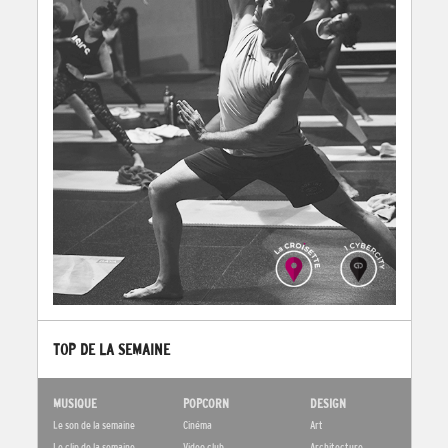
TOP DE LA SEMAINE
MUSIQUE
POPCORN
DESIGN
Le son de la semaine
Cinéma
Art
Le clip de la semaine
Video club
Architecture