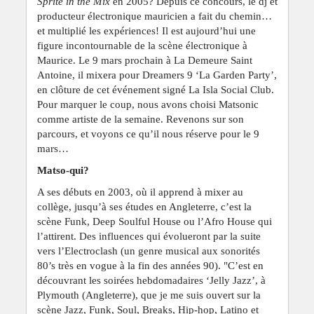
Sprite in the Mix
en 2005? Depuis ce concours, le dj et
producteur électronique mauricien a fait du chemin…
et multiplié les expériences! Il est aujourd’hui une
figure incontournable de la scène électronique à
Maurice. Le 9 mars prochain à La Demeure Saint
Antoine, il mixera pour Dreamers 9 ‘La Garden Party’,
en clôture de cet événement signé La Isla Social Club.
Pour marquer le coup, nous avons choisi Matsonic
comme artiste de la semaine. Revenons sur son
parcours, et voyons ce qu’il nous réserve pour le 9
mars…
Matso-qui?
A ses débuts en 2003, où il apprend à mixer au
collège, jusqu’à ses études en Angleterre, c’est la
scène Funk, Deep Soulful House ou l’Afro House qui
l’attirent. Des influences qui évolueront par la suite
vers l’Electroclash (un genre musical aux sonorités
80’s très en vogue à la fin des années 90). "C’est en
découvrant les soirées hebdomadaires ‘Jelly Jazz’, à
Plymouth (Angleterre), que je me suis ouvert sur la
scène Jazz, Funk, Soul, Breaks, Hip-hop, Latino et